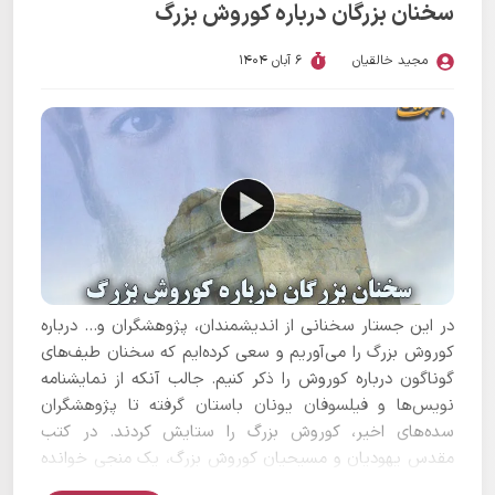
سخنان بزرگان درباره کوروش بزرگ
مجید خالقیان
6 آبان 1404
در این جستار سخنانی از اندیشمندان، پژوهشگران و... درباره
کوروش بزرگ را می‌آوریم و سعی کرده‌ایم که سخنان طیف‌های
گوناگون درباره کوروش را ذکر کنیم. جالب آنکه از نمایشنامه
نویس‌ها و فیلسوفان یونان باستان گرفته تا پژوهشگران
سده‌های اخیر، کوروش بزرگ را ستایش کردند. در کتب
مقدس یهودیان و مسیحیان کوروش بزرگ، یک منجی خوانده
شده است و مورخان و فقیهان مسلمان از این پادشاه باستانی