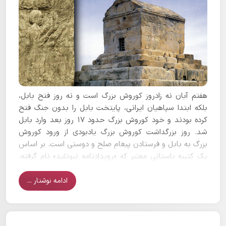
هفتم آبان نه زادروز کوروش بزرگ است و نه روز فتح بابل،
بلکه ابتدا سپاهیان ایرانی، پایتخت بابل را بدون جنگ فتح
کرده بودند و خود کوروش بزرگ حدود ۱۷ روز بعد وارد بابل
شد. روز بزرگداشت کوروش بزرگ یادبودی از ورود کوروش
بزرگ به بابل و فرستادن پیغام صلح و دوستی است. بر اساس
یک کتیبه باستانی معتبر که «رویدادنامه نبونئید» نام گرفته،
در روز سوم ماه اَرَخسمنو بابلی، کوروش بزرگ پس از ورود به
شهر بابل، با استقبال مردم روبرو شد.
ادامه نوشتار ...