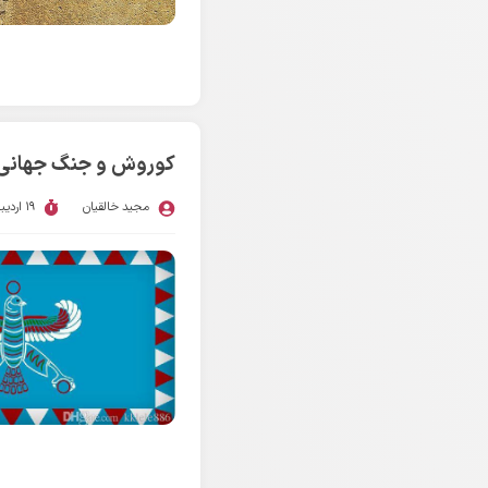
کوروش و جنگ جهانی 
مجید خالقیان
19 اردیبهشت 1398