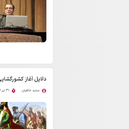
دلایل آغاز کشورگشای
مجید خالقیان
31 تیر 1394