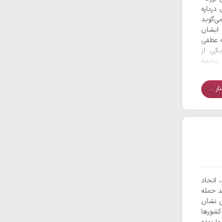
درباره
ی‌گوید
ایشان
ه عطفی
کی از
ترجمه
یتانیا
ر ...
 اتحاد
د حمله
ش نشان
کشورها