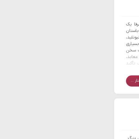
 شدند،
ن توجه
رفا یک
باستان
نئید،
بسیاری
رت سخن
معابد،
 تأکید
ر ...
ش بزرگ