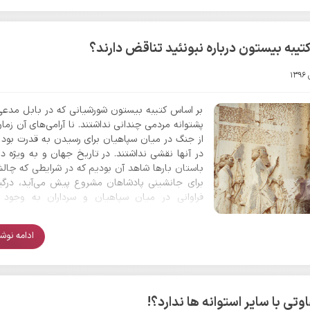
آنها هم سخن به میان آمده است. کمتر جنگی در 
باستان رخ داد که تا این حد قدرت‌های بزرگ جهانی 
و غرب درگیر یک جنگ دامنه دار شدند که پیروزی نهایی
کوروش بزرگ و ایرانیان بود.
تیبه بیستون درباره نبونئید تناقض دارند؟
بر اساس کتیبه بیستون شورشیانی که در بابل مدع
پشتوانه مردمی چندانی نداشتند. نا آرامی‌های آن زما
از جنگ در میان سپاهیان برای رسیدن به قدرت بود 
در آنها نقشی نداشتند. در تاریخ جهان و به ویژه د
باستان بارها شاهد آن بودیم که در شرایطی که چال
برای جانشینی پادشاهان مشروع پیش می‌آید، درگی
فراوانی در میان سپاهیان و سرداران به وجود م
بنابراین نه تنها استوانه کوروش بزرگ و کتیبه 
تناقض ندارند بلکه از جهاتی درباره بابل هم راستا
ادامه نوشتا
چرا که باید حساب سپاه را از مردم جدا کرد. در هما
کوروش هم سپاهیان بابل همراه با نبونئید بودند. 
نبونئید بوسیله افرادی که در اختیار داشت آن ستم‌ه
در استوانه کوروش آمده است را بر مردم تحمیل می‌کرد
افراد همان سپاهیان بابل بودند. بنابراین بر اساس ا
وتی با سایر استوانه ها ندارد؟!