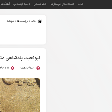
خانه
دسته‌بندی نوشتارها
خط میخی
دبیره اوستایی
آهنگ‌ها
خانه
»
برچسب‌ها
»
نبونئید
نبونعید، پادشاهی مت
اشکان دهقان
11 دی 1404