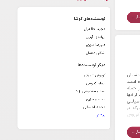
ر ...
نویسنده‌های کوشا
مجید خالقیان
ایرانمهر آریایی
علیرضا سوری
اشکان دهقان
دیگر نویسنده‌ها
استان
کوروش شهرکی
ه است.
ایمان کیارسی
ز جمله
اسماء معصومی نژاد
از آنها
محسن طزری
 سیاسی
محمد احسانی
رگ بر
 کوروش
بیشتر...
مصر به
ه وجود
ر ...
 و… با