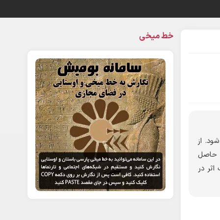
خط میخی
ود. از
 حاصل
اثر در