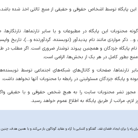
ز این پایگاه توسط اشخاص حقوقی و حقیقی از منبع ثالثی اخذ شده باشد، 
گونه محتویات این پایگاه در مطبوعات و یا سایر تارنماها، تارنگارها،
و… ذکر مواردی مانند نام پدیدآور (نویسنده، گردآورنده و…)، تاریخ واپسی
نام پایگاه خِرَدگان و همچنین پیوند نوشتار ضروری است. اگر مطلب در 
نبع بطور کامل در هر یک از بخش‌ها، الزامی است.
سایر تارنماها، صفحات و کانال‌های شبکه‌های اجتماعی توسط نویسنده‌ها
وده و پایگاه خِرَدگان مسئولیتی در رابطه با محتویات آنها نخواهد داشت.
اکنون مجوز نشر محتویات سایت را به هیچ شخص حقوقی و یا حقیقی واگذ
ازم،‌ مراتب از طریق پایگاه به اطلاع عموم خواهد رسید.
ان راه را برای ایجاد فضای نقد، گفتگو و آشنایی با آراء و عقاید گوناگون باز می‌کند و با همین هدف، چنین 