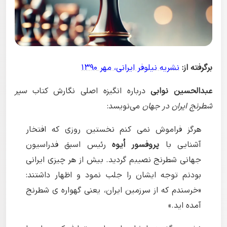
برگرفته از:
نشریه نیلوفر ایرانی، مهر ۱۳۹۰
عبدالحسین نوابی
درباره انگیزه اصلی نگارش کتاب
سیر
شطرنج ایران در جهان
می‌نویسد:
هرگز فراموش نمی کنم نخستین روزی که افتخار
آشنایی با
پروفسور اُیوه
رئیس اسبق فدراسیون
جهانی شطرنج نصیبم گردید. بیش از هر چیزی ایرانی
بودنم توجه ایشان را جلب نمود و اظهار داشتند:
«خرسندم که از سرزمین ایران، یعنی گهواره ی شطرنج
آمده اید.»