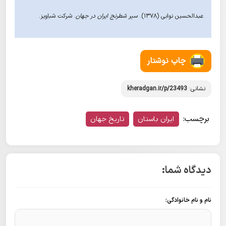
عبدالحسین نوابی (1378).
سیر شطرنج ایران در جهان
. شرکت شباویز.
چاپ نوشتار
نشانی:
kheradgan.ir/p/23493
برچسب:
ایران باستان
تاریخ جهان
دیدگاه شما:
نام و نام خانوادگی: