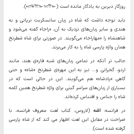
روزگار دیرین به یادگار مانده است (𐎧𐏁𐎠𐎹𐎰𐎡𐎹).
باید توجه داشت که شاه در زبان سانسکریت نرپاتی و به
هندی و سایر زبان‌های نزدیک به آن، «راجا» گفته می‌شود و
شاهنشاه را «مهاراجا» می‌گویند. در صورتی برای شاه شطرنج
همان واژه پارسی شاه را به کار می‌برند.
جالب تر آنکه در تمامی زبان‌های شبه قاره‌ی هند، مانند
اردو، گجراتی و… نیز به این مهره‌ی شطرنج «شاه» و حتی
گاهی «پادشاه» هم می‌گویند. این در حالی است که در
بسیاری از زبان‌های سراسر گیتی برای واژه شطرنج همین کلمه
شاه را جناس و اقتباس کرده‌اند.
در فرانسه:
اشه
(لاروس، کتاب لغت معروف فرانسه، با
صراحت در مقابل این لغت اظهار می کند که از شاه پارسی
گرفته شده است).