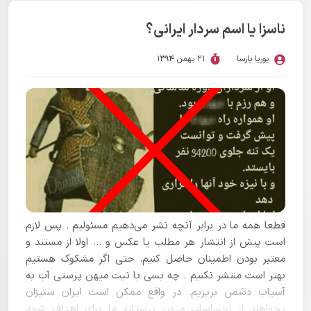
ﮐﺮﺩﻩ ﻭ ﻣﯿﮕﻮﯾﺪ ﺑﺎ ﯾﺎﺭﯼ ﺍﻭ ﺑﺎﺑﻞ ﺭﺍ ﻓﺘﺢ ﮐﺮﺩﻩ ؟
ناسزا یا اسم سردار ایرانی؟
پوریا پارسا
21 بهمن 1394
قطعا همه ما در برابر آنچه نشر می‌دهیم مسئولیم . پس لازم
است پیش از انتشار هر مطلب یا عکس و … اولا از مستند و
معتبر بودن اطمینان حاصل کنیم. حتی اگر مشکوک هستیم
بهتر است منتشر نکنیم . چه بسی با نیت میهن پرستی آب به
آسیاب دشمن بریزیم. در واقع ممکن است ایران ستیزان
بخواهند از احساسات میهن پرستانه ما برای اهداف شوم