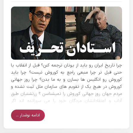
ﭼﺮﺍ ﺗﺎﺭﯾﺦ ﺍﯾﺮﺍﻥ ﺭﻭ ﺑﺎﯾﺪ ﺍﺯ ﯾﻮﻧﺎﻥ ﺗﺮﺟﻤﻪ ﮐﻨﻦ؟ ﻗﺒﻞ ﺍﺯ ﺍﻧﻘﻼﺏ ﯾﺎ
ﺣﺘﯽ ﻗﺒﻞ ﺗﺮ ﭼﺮﺍ ﻣﻨﺒﻌﯽ ﺭﺍﺟﻊ ﺑﻪ ﮐﻮﺭﻭﺵ ﻧﯿﺴﺖ؟ ﭼﺮﺍ ﺑﺎﯾﺪ
ﮐﻮﺭﻭﺵ ﺭﻭ ﺍﻧﮕﻠﯿﺲ ﻫﺎ ﺑﺴﺎﺯﻥ ﻭ ﺑﻪ ﻣﺎ ﺑﺪﻥ؟ ﭼﺮﺍ ﺭﻭﺯ ﺟﻬﺎﻧﯽ
ﮐﻮﺭﻭﺵ ﺩﺭ ﻫﯿﭻ ﯾﮏ ﺍﺯ ﺗﻘﻮﯾﻢ ﻫﺎﯼ ﺳﺎﺯﻣﺎﻥ ﻣﻠﻞ ﺛﺒﺖ ﻧﺸﺪﻩ ﻭ
ﻣﺮﺩﻡ ﺟﻬﺎﻥ ﺭﻭﺯ ﺟﻬﺎﻧﯽ ﮐﻮﺭﻭﺵ ﺭﺍ ﻧﻤﯿﺸﻨﺎﺳﻦ ؟ ﺯﺭﺗﺸﺘﯿﺎﻥ ﻃﺒﻖ
ﺁﺩﺍﺏ ﻭ ﺍﻋﺘﻘﺎﺩﺍﺗﺸﺎﻥ ﻣﺮﺩﮔﺎﻥ ﺧﻮﺩ ﺭﺍ ﻣﯽ ﺳﻮﺯﺍﻧﺪﻩ ﺍﻧﺪ ﺍﮔﺮ
ﮐﻮﺭﻭﺵ ﺯﺭﺗﺸﺘﯽ ﺍﺳﺖ، ﻃﺒﯿﻌﺘﺎ ﺟﺴﺪﺵ ﺭﺍ ﺳﻮﺯﺍﻧﺪﻩ ﺍﻧﺪ ﭘﺲ
ﺁﺭﺍﻣﮕﺎﻩ ﮐﻮﺭﻭﺵ ﺍﺯ ﮐﺠﺎ ﭘﯿﺪﺍﺷﺪﻩ؟ ﺍﮔﺮ ﮐﻮﺭﻭﺵ ﯾﮑﺘﺎﭘﺮﺳﺖ ﺑﻮﺩ
ادامه نوشتار ...
ﭼﺮﺍ ﮐﻮﺭﻭﺵ ﺩﺭ ﻣﻨﺸﻮﺭ ﺣﻘﻮﻕ ﺑﺸﺮ ﮐﻪ ﻫﻤﻪ ﻣﻨﺴﻮﺏ ﺑﻪ ﺍﻭ
ﻣﯿﺪﻭﻧﻦ ﺑﺎﺭ ﻫﺎ ﻭ ﺑﺎﺭﻫﺎ ” ﻣﺮﺩﻭﮎ” ﺑﺖ ﺑﺰﺭﮒ ﺑﺎﺑﻞ ﺭﻭ ﺳﺘﺎﯾﺶ