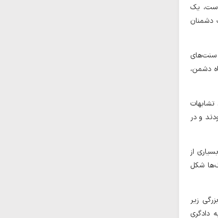
است، یک
گ دشمنان
 سنت‌های
اه دشمن،
 تشابهات
دند و در
سیاری از
گ‌ها شکل
زرگی زیر
ه دادگری