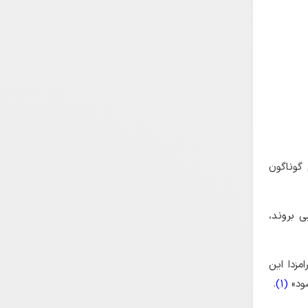
 گوناگون
ی بروند،
مزدا این
شود»
(1)
.