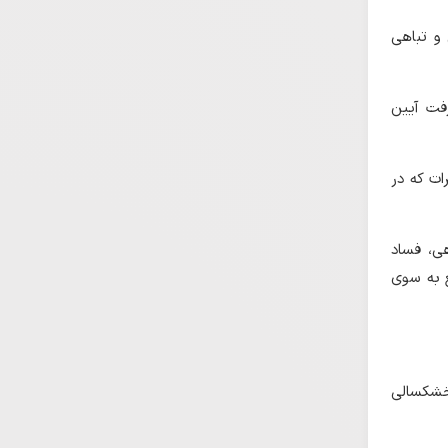
و تباهی
رفت آیین
ت که در
هی، فساد
ع به سوی
 خشکسالی