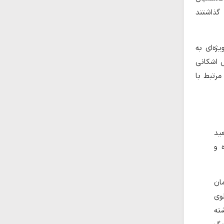
 گذاشتند
ژه‌ای به
ش اشکانی
مرتبط با
ید
 و
ان
وی
ته