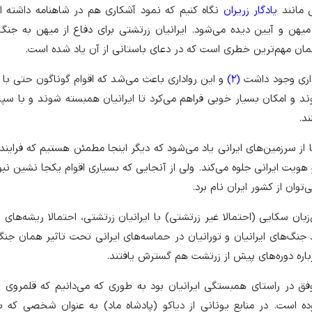
ی مانند
یادگار زریران
نگاه کنیم که نمود آشکاری هم در شاهنامه داشته 
یهن و آیین دیده می‌شود. ایرانیان زرتشتی برای دفاع از میهن به جن
مان مهم‌ترین خطری است که در دعای باستانی از آن یاد شده است.
داری وجود داشت
(2)
و این رواداری باعث می‌شد که اقوام گوناگون حتی با
 و امکان بسیار خوبی فراهم می‌کرد تا ایرانیان همبسته شوند و با سپ
د.
ز سرزمین‌های ایرانی یاد می‌شود که دیگر اینجا مطمئن هستیم که فرایند
هویت ایرانی جلوه می‌کند. ولی از آنجایی که بسیاری اقوام یکجا نشین نبو
وان از کشور ایران نام برد.
زبان سکایی (احتمالا غیر زرتشتی) با ایرانیان زرتشتی، احتمالا ریشه‌های ب
 جنگ‌های ایرانیان و تورانیان در حماسه‌های ایرانی تحت تاثیر همان جن
رباره دوره‌های پیش از زرتشت هم گسترش یافتند.
وفق در راستای همبستگی ایرانیان بود به طوری که می‌دانیم که قلمروی ب
ده است. در منابع یونانی از دیاکو (پادشاه ماد) به عنوان شخصی که ب