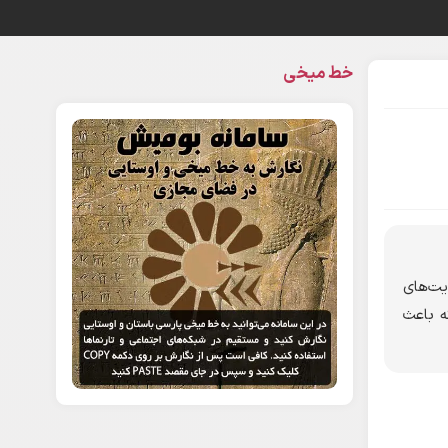
خط میخی
یت‌های
ه باعث