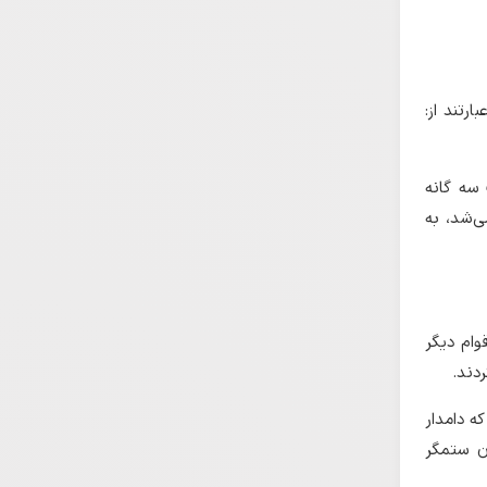
رتند از:
 سه گانه
ی‌شد، به
وام دیگر
دند.
ه دامدار
ان ستمگر