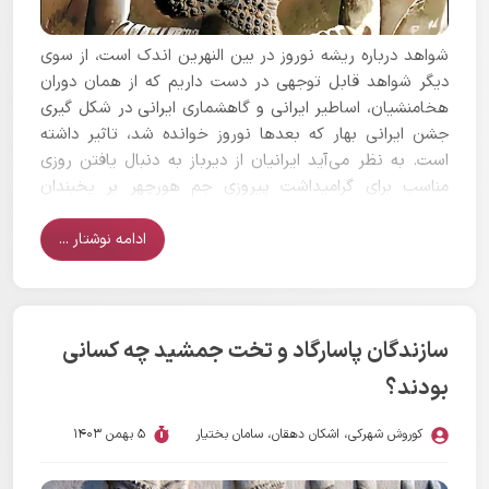
شواهد درباره ریشه نوروز در بین النهرین اندک است، از سوی
دیگر شواهد قابل توجهی در دست داریم که از همان دوران
هخامنشیان، اساطیر ایرانی و گاهشماری ایرانی در شکل گیری
جشن ایرانی بهار که بعدها نوروز خوانده شد، تاثیر داشته
است. به نظر می‌آید ایرانیان از دیرباز به دنبال یافتن روزی
مناسب برای گرامیداشت پیروزی جم هورچهر بر یخبندان
اهریمنی بودند. اینکه پس از پیروزی جمشید، یخبندان به
پایان رسید و تازگی و سبزی به جهان آمد، یادآور پایان
ادامه نوشتار ...
زمستان و آغاز بهار است بنابراین باید به دنبال زمان آغاز بهار
می‌گشتند که همراه با پیروزی‌های اساطیری بود.
سازندگان پاسارگاد و تخت جمشید چه کسانی
بودند؟
کوروش شهرکی
،
اشکان دهقان
،
سامان بختیار
5 بهمن 1403