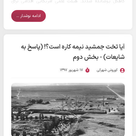
کاهگل پوشانده شدند. هیئت علمی آمریکایی اقدامی برای
پوشاندن و محفوظ نگاهداشتن دیوار های خشتی مکشوفه در
برابر باران انجام نداده بود.
ادامه نوشتار ...
آیا تخت جمشید نیمه کاره است؟! (پاسخ به
شایعات) - بخش دوم
کوروش شهرکی
17 شهریور 1397