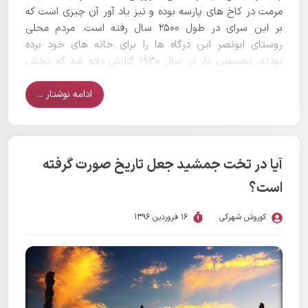
مرمت در کاخ های پارسه بوده و نیز یاد آور آن چیزی است که
بر این سرای در طول 2500 سال رفته است. مردم محلی
روستای ابونصر این درگاه ها را برای خانه های خود برده
بودند، نخستین بار در سال 1930 گزارش داده شد که بخش
هایی از قطعات روستای ابونصر در نزدیکی شیراز شباهت
بسیاری به سنگ های هخامنشی تخت جمشید دارد...
ادامه نوشتار ...
آیا در تخت جمشید جعل تاریخ صورت گرفته
است؟
کوروش شهرکی
16 فروردین 1396