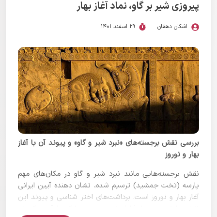
قابل توجهی گذاشت به طوری که پردیس‌های هخامنشیان و
پیروزی شیر بر گاو، نماد آغاز بهار
کوروش بزرگ بر
دیدگاه بشر به بهشت
تاثیر شگرفی داشت تا
جایی که بهشت در اساطیر اقوام گوناگون مانند پردیس‌های
اشکان دهقان
29 اسفند 1401
ایرانی ترسیم شده است.
بررسی نقش برجسته‌های «نبرد شیر و گاو» و پیوند آن با آغاز
بهار و نوروز
نقش برجسته‌هایی مانند نبرد شیر و گاو در مکان‌های مهم
پارسه (تخت جمشید) ترسیم شده، نشان دهنده آیین ایرانی
آغاز بهار و نوروز است. برداشت‌های اختر شناسی و پیوند این
نقش با نوروز بسیار قابل توجه است چرا که یادآور پیکرهای