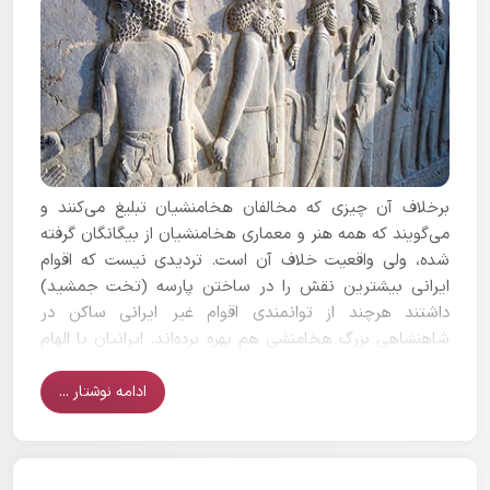
برخلاف آن چیزی که مخالفان هخامنشیان تبلیغ می‌کنند و
می‌گویند که همه هنر و معماری هخامنشیان از بیگانگان گرفته
شده، ولی واقعیت خلاف آن است. تردیدی نیست که اقوام
ایرانی بیشترین نقش را در ساختن پارسه (تخت جمشید)
داشتند هرچند از توانمندی اقوام غیر ایرانی ساکن در
شاهنشاهی بزرگ هخامنشی هم بهره برده‌اند. ایرانیان با الهام
گیری از معماری‌های مختلف، معماری ویژه‌ای را پدید آوردند که
البته
نمایانگر احترام به هنر اقوام گوناگون است.
صنعتگران
ادامه نوشتار ...
غیر ایرانی مانند همکاران آریایی خود حقوق و مزایا دریافت
می‌کردند، بنابراین پارسه به هیچ وجه توسط برده‌ها ساخته
نشده است. هنر ایرانی هخامنشیان در سطح جهانی تاثیرات