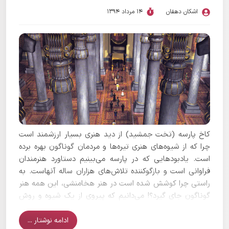
اشکان دهقان
14 مرداد 1394
کاخ پارسه (تخت جمشید) از دید هنری بسیار ارزشمند است
چرا که از شیوه‌های هنری تیره‌ها و مردمان گوناگون بهره برده
است. یادبودهایی که در پارسه می‌بینیم دستاورد هنرمندان
فراوانی است و بازگوکننده تلاش‌های هزاران ساله آنهاست. به
راستی چرا کوشش شده است در هنر هخامنشی، این همه هنر
گوناگون جای گیرد؟! می‌دانیم که پیروی از یک شیوه و روش
ویژه یک هنر، بسیار ساده‌تر است؛ چرا هخامنشیان این رنج را
به جان خریده اند؟!
ادامه نوشتار ...