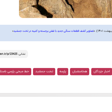
تصاویر کشف قطعات سنگی جدید با نقش‌ برجسته‌ و کتیبه‌ در تخت جمشید
»
نشانی:
an.ir/p/23425
اخبار خِرَدگان
هخامنشیان
پارسه
تخت جمشید
خط میخی پارسی باستا