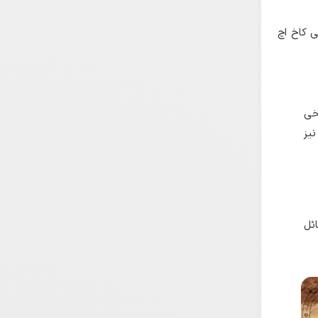
 کاخ اچ
خی
یز
ئل