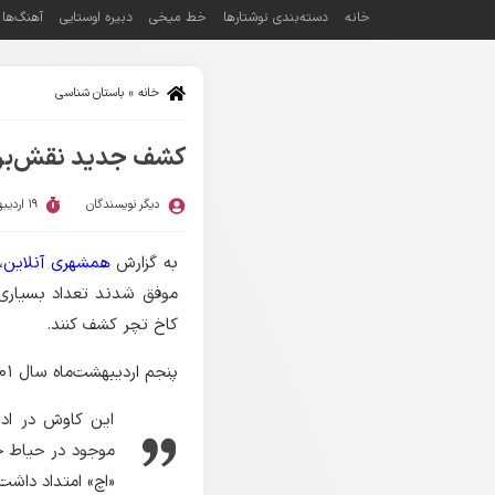
خانه
دسته‌بندی نوشتارها
خط میخی
دبیره اوستایی
آهنگ‌ها
خانه
»
باستان شناسی
کشف جدید نقش‌‌بر
دیگر نویسندگان
19 اردیبهشت 1401
به گزارش
همشهری آنلاین
،
موفق شدند تعداد بسیاری ق
کاخ تچر کشف کنند.
پنجم اردیبهشت‌ماه سال ۱۴۰۱، احمدعلی اسدی سرپرست هیئت
این کاوش در ادا
موجود در حیاط ج
«اچ» امتداد داشت