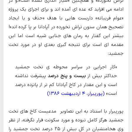
تراش نخورده» و همچنین «شیار اندازی نشده است»،و در
ادامه می افزاید که عده ای آمده اند و برای اجرای یک پروژه
«عوام فریبانه» داربست هایی با هدف «حذف و یا ایجاد
تصحیح همان ستون تراش نخورده در آپادانا بر پا کرده اند»!
بیشتر
این گفتار به رمان های جنایی شبیه است اما این
مقدمه ای است برای نتیجه گیری بعدی او در مورد تخت
جمشید:
«کار اجرایی در سراسر محوطه ی تخت جمشید
حداکثر بیش از
بیست و پنج درصد
پیشرفت نداشته
است و این مقدار در کاخ آپادانا کم تر از پانزده درصد
است»
(پورپیرار، 4 اردیبهشت 1386)
پورپیرار با استناد به این تصاویر مدعیست کاخ های تخت
جمشید هرگز کامل نبوده و مورد سکونت قرار نگرفته، از نظر
وی هخامنشیان در کل بیش از 25 درصد تخت جمشید را