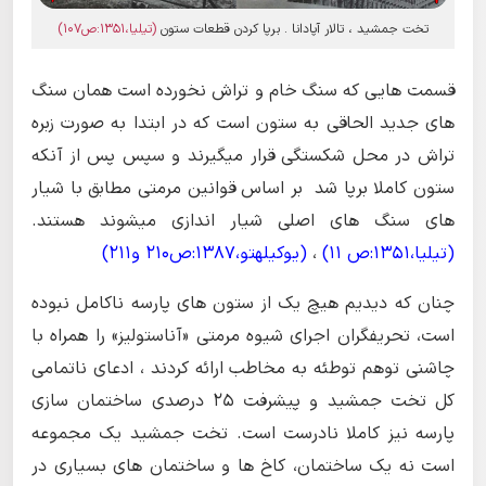
تخت جمشید ، تالار آپادانا . برپا کردن قطعات ستون
(تیلیا،1351:ص107)
قسمت هایی که سنگ خام و تراش نخورده است همان سنگ
های جدید الحاقی به ستون است که در ابتدا به صورت زبره
تراش در محل شکستگی قرار میگیرند و سپس پس از آنکه
ستون کاملا برپا شد بر اساس قوانین مرمتی مطابق با شیار
های سنگ های اصلی شیار اندازی میشوند هستند.
(تیلیا،1351:ص 11)
،
(یوکیلهتو،1387:ص210 و211)
چنان که دیدیم هیچ یک از ستون های پارسه ناکامل نبوده
است، تحریفگران اجرای شیوه مرمتی «آناستولیز» را همراه با
چاشنی توهم توطئه به مخاطب ارائه کردند ، ادعای ناتمامی
کل تخت جمشید و پیشرفت 25 درصدی ساختمان سازی
پارسه نیز کاملا نادرست است. تخت جمشید یک مجموعه
است نه یک ساختمان، کاخ ها و ساختمان های بسیاری در