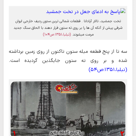
تخت جمشید، تالار آپادانا . قطعات شمالی ترین ستون ردیف خارجی ایوان
شرقی پیش از آنکه آن ها را بر روی ته ستون قرار دهند با الحاق سنگ جدید
مرمت میشوند.
(تیلیا،1351:ص104)
سه تا از پنج قطعه میله ستون تاکنون از روی زمین برداشته
شده و بر روی ته ستون جایگذین گردیده است.
(تیلیا،1351:ص54)