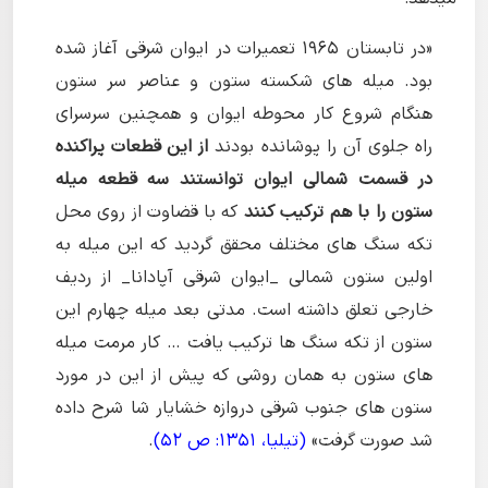
«در تابستان 1965 تعمیرات در ایوان شرقی آغاز شده
بود. میله های شکسته ستون و عناصر سر ستون
هنگام شروع کار محوطه ایوان و همچنین سرسرای
راه جلوی آن را پوشانده بودند
از این قطعات پراکنده
در قسمت شمالی ایوان توانستند سه قطعه میله
ستون را با هم ترکیب کنند
که با قضاوت از روی محل
تکه سنگ های مختلف محقق گردید که این میله به
اولین ستون شمالی _ایوان شرقی آپادانا_ از ردیف
خارجی تعلق داشته است. مدتی بعد میله چهارم این
ستون از تکه سنگ ها ترکیب یافت … کار مرمت میله
های ستون به همان روشی که پیش از این در مورد
ستون های جنوب شرقی دروازه خشایار شا شرح داده
شد صورت گرفت»
(تیلیا، 1351: ص 52)
.