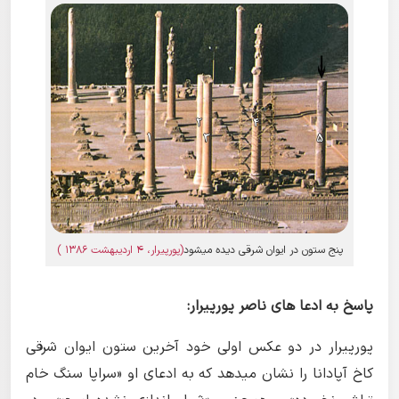
پنج ستون در ایوان شرقی دیده میشود
(پورپیرار، 4 اردیبهشت 1386 )
پاسخ به ادعا های ناصر پورپیرار:
پورپیرار در دو عکس اولی خود آخرین ستون ایوان شرقی
کاخ آپادانا را نشان میدهد که به ادعای او «سراپا سنگ خام