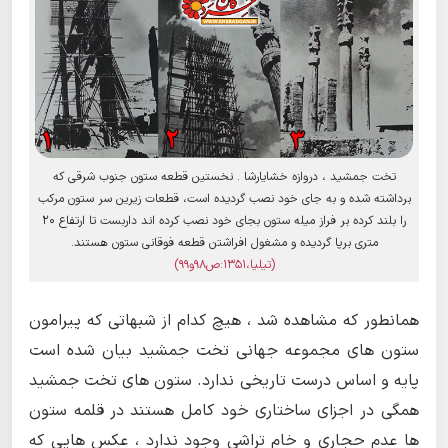
تخت جمشید ، دروازه خشایارشا . نخستین قطعه ستون جنوب شرقی که
برداشته شده و به جای خود نصب گردیده است، قطعات زیرین سر ستون مرکب
را بلند کرده بر فراز میله ستون بجای خود نصب کرده اند داربست تا ارتفاع 20
متری برپا گردیده و مشغول افراشتن قطعه فوقانی ستون هستند.
(تیلیا،1351:ص98و99)
همانطور که مشاهده شد ، هیچ کدام از شبهاتی که پیرامون
ستون های مجموعه جهانی تخت جمشید بیان شده است
پایه و اساس درست تاریخی ندارد. ستون های تخت جمشید
همگی در اجزای ساختاری خود کامل هستند در قلمه ستون
ها عدم حجاری و خام تراشی وجود ندارد ، عکس هایی که