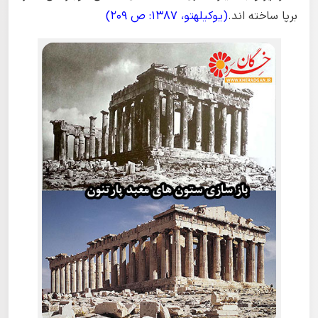
برپا ساخته اند.
(یوکیلهتو، 1387: ص 209)