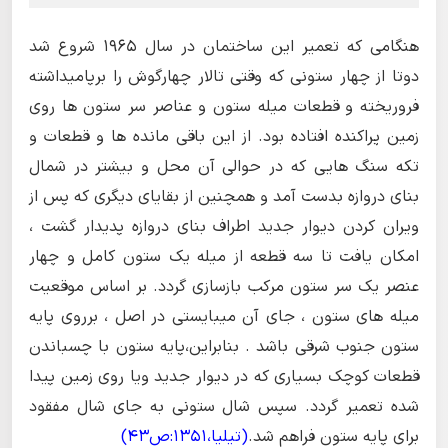
هنگامی که تعمیر این ساختمان در سال 1965 شروع شد
دوتا از چهار ستونی که وقتی تالار چهارگوش را برپامیداشته
فروریخته و قطعات میله ستون و عناصر سر ستون ها روی
زمین پراکنده افتاده بود. از این باقی مانده ها و قطعات و
تکه سنگ هایی که در حوالی آن محل و بیشتر در شمال
بنای دروازه بدست آمد و همچنین از بقایای دیگری که پس از
ویران کردن دیوار جدید اطراف بنای دروازه پدیدار گشت ،
امکان یافت تا سه قطعه از میله یک ستون کامل و چهار
عنصر یک سر ستون مرکب بازسازی گردد. بر اساس موقعیت
میله های ستون ، جای آن میبایستی در اصل ، برروی پایه
ستون جنوب شرقی باشد . بنابراین،پایه ستون با چسباندن
قطعات کوچک بسیاری که در دیوار جدید ویا روی زمین پیدا
شده تعمیر گردد. سپس شال ستونی به جای شال مفقود
برای پایه ستون فراهم شد.
(تیلیا،1351:ص43)