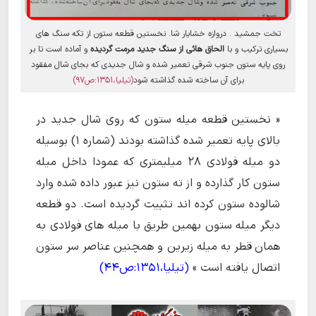
تخت جمشید . دروازه خشایار شا. نخستین قطعه ستون از تکه سنگ های
بسیاری ترکیب و با
الحاق هائی از سنگ جدید مرمت گردیده
و آماده است تا بر
روی پایه ستون جنوب شرقی تعمیر شده و شال جدیدی که بجای شال مفقود
برای آن ساخته شده گذاشته شود
(تیلیا،1351:ص97)
« نخستین قطعه میله ستون که روی شال جدید در
بالای پایه تعمیر شده گذاشته بودند (شماره 1) بوسیله
دو میله فولادی 28 میلیمتری که عمودا داخل میله
ستون کار گذارده و از ته ستون نیز عبور داده شده وارد
شالوده ستون کرده اند تثبیت گردیده است. دو قطعه
دیگر میله ستون بهمین طریق با میله های فولادی به
همان قطر به میله زیرین و همچنین عناصر سر ستون
اتصال یافته است »
(تیلیا،1351:ص44)