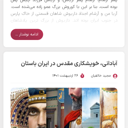
پسر آرشام، آرشام پسر آریامن، و آریامن فرزند چیش پش
بوده است، بنا بر این با کوروش بزرگ عمو زاده می‌شده است.
آریا من و آرشام اجداد داریوش شاهان قسمتی از خاک پارس
در جنوب ایران بوده اند. داریوش از بزرگ ترین پادشاهان
تاریخ ایران است. وی برای اداره امور شاهنشاهی پهناور
هخامنشی و وصول مالیات‌ها تشکیلات صحیح و مرتبی ایجاد
ادامه نوشتار ...
کرد که تا آن زمان بی‌سابقه بود. راه‌های مهم، چاپار سریع
السیر، ضرب سکه‌ای به نام دریک، احداث کاخ‌های مجلل در
تخت جمشید، شوش و همدان و… از کارهای برجسته این
شهریار سیاست مدار بود (ن.ک: سامی،1392:ص264، جلد
آبادانی، خویشکاری مقدس در ایران باستان
دوم).
مجید خالقیان
26 اردیبهشت 1401