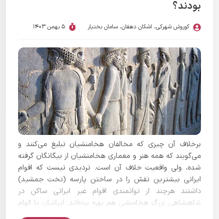
بودند؟
کوروش شهرکی
،
اشکان دهقان
،
سامان بختیار
5 بهمن 1403
برخلاف آن چیزی که مخالفان هخامنشیان تبلیغ می‌کنند و
می‌گویند که همه هنر و معماری هخامنشیان از بیگانگان گرفته
شده، ولی واقعیت خلاف آن است. تردیدی نیست که اقوام
ایرانی بیشترین نقش را در ساختن پارسه (تخت جمشید)
داشتند هرچند از توانمندی اقوام غیر ایرانی ساکن در
شاهنشاهی بزرگ هخامنشی هم بهره برده‌اند. ایرانیان با الهام
گیری از معماری‌های مختلف، معماری ویژه‌ای را پدید آوردند که