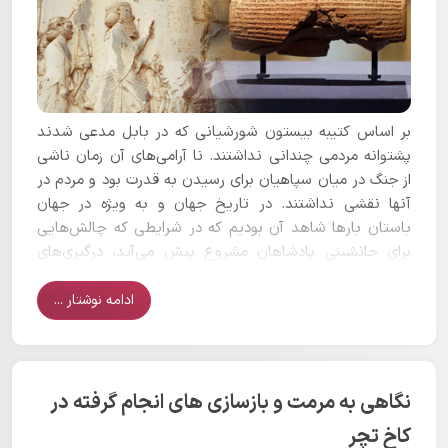
بر اساس کتیبه بیستون شورشیانی که در بابل مدعی شدند
پشتوانه مردمی چندانی نداشتند. نا آرامی‌های آن زمان ناشی
از جنگ در میان سپاهیان برای رسیدن به قدرت بود و مردم در
آنها نقشی نداشتند. در تاریخ جهان و به ویژه در جهان
باستان بارها شاهد آن بودیم که در شرایطی که چالش‌هایی
برای جانشینی پادشاهان مشروع پیش می‌آید، درگیری‌های
فراوانی در میان سپاهیان و سرداران به وجود می‌آید. بنابراین
نه تنها استوانه کوروش بزرگ و کتیبه بیستون تناقض ندارند
ادامه نوشتار ...
بلکه از جهاتی درباره بابل هم راستا هستند چرا که باید حساب
سپاه را از مردم جدا کرد. در همان زمان کوروش هم سپاهیان
بابل همراه با نبونئید بودند. طبیعتا نبونئید بوسیله افرادی که
در اختیار داشت آن ستم‌هایی که در استوانه کوروش آمده
نگاهی به مرمت و بازسازی های انجام گرفته در
است را بر مردم تحمیل می‌کرد و این افراد همان سپاهیان
کاخ تچر
بابل بودند. بنابراین بر اساس استوانه کوروش بزرگ مردم و