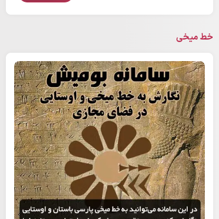
خط میخی