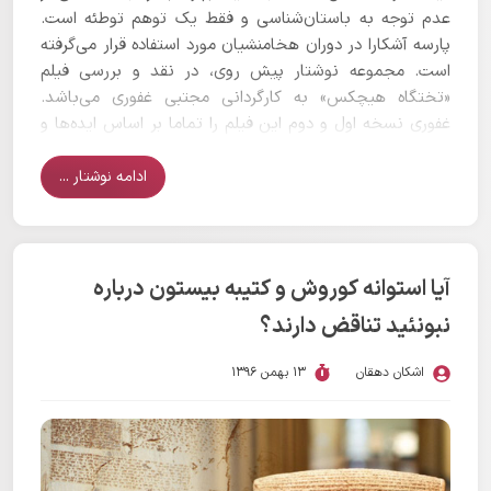
عدم توجه به باستان‌شناسی و فقط یک توهم توطئه است.
پارسه آشکارا در دوران هخامنشیان مورد استفاده قرار می‌گرفته
است. مجموعه نوشتار پیش روی، در نقد و بررسی فیلم
«تختگاه هیچکس» به کارگردانی مجتبی غفوری می‌باشد.
غفوری نسخه اول و دوم این فیلم را تماما بر اساس ایده‌ها و
نظریات ناصر پورپیرار درباره تخت جمشید ساخته است.
هرچند که در نسخه دوم این فیلم کارگردان تمرکز خاصی بر
ادامه نوشتار ...
روی حذف مصاحبه‌های پورپیرار و حتی حذف نام او داشته
است. اما گفته‌های غالب این دو نسخه یک چیز و آن هم
ناتمامی پارسه و اصرار بر غیر قابل سکونت بودن تمام تخت
جمشید است.
آیا استوانه کوروش و کتیبه بیستون درباره
نبونئید تناقض دارند؟
اشکان دهقان
13 بهمن 1396