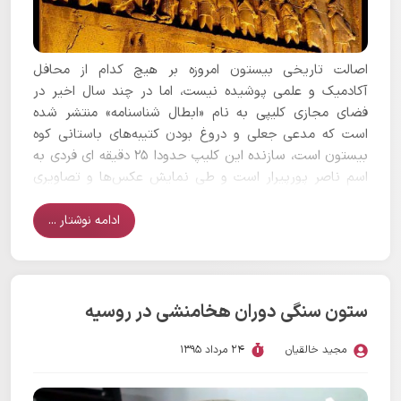
اصالت تاریخی بیستون امروزه بر هیچ کدام از محافل
آکادمیک و علمی پوشیده نیست، اما در چند سال اخیر در
فضای مجازی کلیپی به نام «ابطال شناسنامه» منتشر شده
است که مدعی جعلی و دروغ بودن کتیبه‌های باستانی کوه
بیستون است، سازنده این کلیپ حدودا 25 دقیقه ای فردی به
اسم ناصر پورپیرار است و طی نمایش عکس‌ها و تصاویری
مدعی می‌شود که مجموعه تاریخی بیستون توسط
باستان‌شناسان غربی در کمتر از یک صد سال پیش ساخته
ادامه نوشتار ...
شده است تا برای شکل دادن به تاریخ ایران و ساخت
سلسله‌هایی همچون هخامنشیان که پورپیرار آنها را جعلی
می‌داند مستنداتی تهیه شده باشد.
ستون سنگی دوران هخامنشی در روسیه
مجید خالقیان
24 مرداد 1395