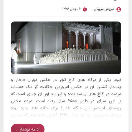
سپاه متفاوت از هم در نظر گرفته شدند، موضوعی که باید در
کوروش شهرکی
6 بهمن 1396
بررسی کتیبه بیستون هم به آن توجه کنیم.
نبود یکی از درگاه های کاخ تچر در عکس دوران قاجار و
پدیدار گشتن آن در عکس امروزین حکایت گر یک عملیات
مرمت در کاخ های پارسه بوده و نیز یاد آور آن چیزی است که
بر این سرای در طول 2500 سال رفته است. مردم محلی
روستای ابونصر این درگاه ها را برای خانه های خود برده
بودند، نخستین بار در سال 1930 گزارش داده شد که بخش
هایی از قطعات روستای ابونصر در نزدیکی شیراز شباهت
بسیاری به سنگ های هخامنشی تخت جمشید دارد...
ادامه نوشتار ...