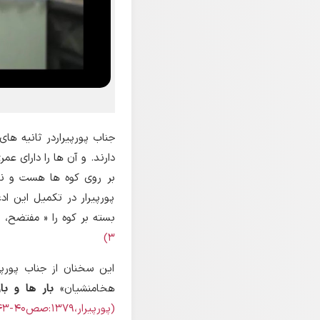
جناب پورپیراردر ثانیه ها
دارند. و آن ها را دارای 
بر روی کوه ها هست و نه
پورپیرار در تکمیل این ا
بسته بر کوه را « مفتضح، 
3)
این سخنان از جناب پورپ
هخامنشیان»
بار ها و با
(پورپیرار،1379:صص40-43)