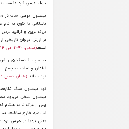
جمله همین کوه ها هستند
بیستون کوهی است در سی کی
باستانی تا کنون به نام 
بزرگ ترین و گرانبها ترین 
بر ارزش فراوان تاریخی از
است.
(سامی، 1392: ص 134).
بیستون را اصطخری و ابن 
البلدان و صاحب مجمع الت
نوشته اند
(همان: صص 134-135).
کوه بیستون سنگ نگاره‌ها
بیستون سخن می‌رود معمو
پس از مرگ نا به هنگام کم
این فرد خارج ساخت. قدرت گ
یعنی بردیا در هراس بود در