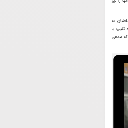
ا را نیز
طبان به
 کلیپ با
 که مدعی