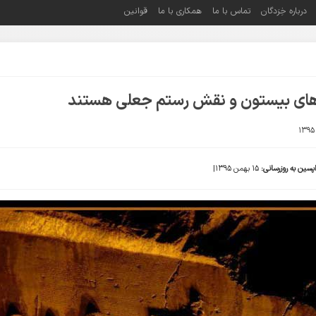
درباره خِرَدگان
تماس با ما
همکاری با ما
قوانین
 های بیستون و نقش رستم جعلی هستند
پسین به روزرسانی:
15 بهمن 1395|