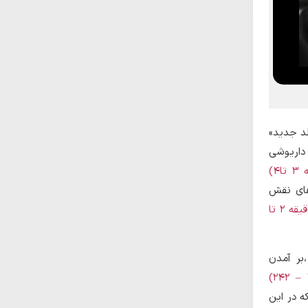
لد جدید»
 داریوشی
4)
های نقش
(نگاه کنید به کلیپ ابطال شناسنامه، دقیقه 2 تا
بر آمدن
(پورپیرار، 1379: صص 234 – 242)
ه در این