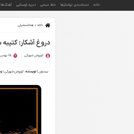
خانه
دسته‌بندی نوشتارها
خط میخی
دبیره اوستایی
آهنگ‌ها
خانه
»
هخامنشیان
دروغ آشکار: کتیبه
کوروش شهرکی
15 بهمن 1395
بیستون |
نویسنده:
کوروش-شهرکی |
وا