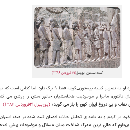
کتیبه بیستون ،پورپیرار
(21 فروردین 1386)
«تصویر بالا _اشاره او به تصویر کتیبه بیستون_گرچه فقط ۹ برگ دارد، اما کتابی اس
ای تاکنون، ماجرا و موجودیت هخامنشیان جانور منش را روشن می کند
نقاب و بی دروغ ایران کهن را باز می گوید
»
(پورپیرار،21فروردین 1386)
ود باز گردم و به ادامه ی تحلیل حالات آدمیان ثبت شده در صف اسیران 
بپردازم که عالی ترین مدرک شناخت بنیان مسائل و موضوعات پیش آمده 