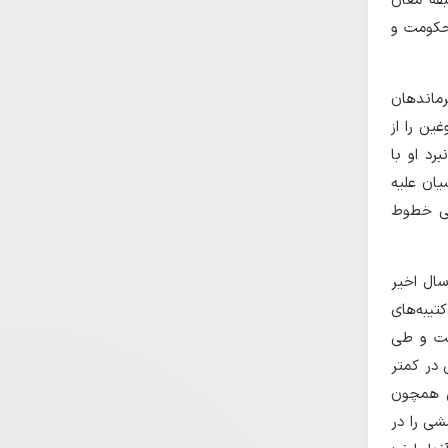
بقه مغان
 حکومت و
رماندهان
ین را از
د او با
یان علیه
یی خطوط
سال اخیر
یبه‌های
ورپیرار است و طی
در کمتر
ی همچون
شی را در