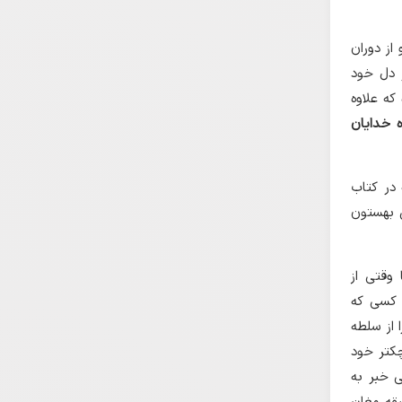
از دوران
 دل خود
که علاوه
ه خدایان
در کتاب
ی بهستون
وقتی از
 کسی که
 از سلطه
چکتر خود
ی خبر به