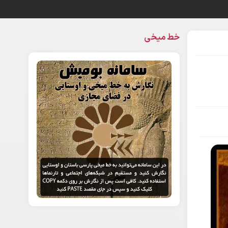
خط میخی