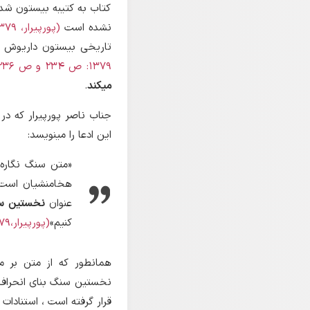
کتاب به کتیبه بیستون شده
نشده است
(پورپیرار، 1379: صص 242 و 241 و 235و41 و42و43و86و168و256)
تاریخی بیستون داریوش 
1379: ص 234 و ص 236 و ص 241)
میکند
.
جناب ناصر پورپیرار که د
این ادعا را مینویسد:
«متن سنگ نگاره
هخامنشیان است) 
عنوان
نخستین سنگ
کنیم»
(پورپیرار،1379:ص40)
همانطور که از متن بر 
نخستین سنگ بنای انحراف 
قرار گرفته است ،
استنادات 