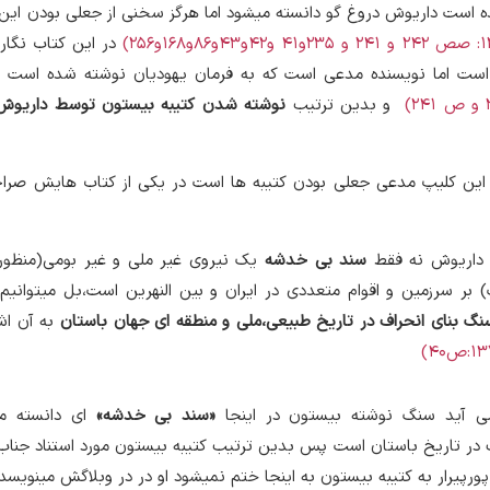
 است داریوش دروغ گو دانسته میشود اما هرگز سخنی از جعلی بودن این 
در این کتاب نگارن
است اما نویسنده مدعی است که به فرمان یهودیان نوشته شده است
(
و بدین ترتیب
نوشته شدن کتیبه بیستون توسط داریوش ر
ر این کلیپ مدعی جعلی بودن کتیبه ها است در یکی از کتاب هایش صراح
 داریوش نه فقط
سند بی خدشه
یک نیروی غیر ملی و غیر بومی(منظور 
بر سرزمین و اقوام متعددی در ایران و بین النهرین است،بل میتوانیم 
 بنای انحراف در تاریخ طبیعی،ملی و منطقه ای جهان باستان
به آن اشا
می آید سنگ نوشته بیستون در اینجا
«سند بی خدشه»
ای دانسته م
در تاریخ باستان است پس بدین ترتیب کتیبه بیستون مورد استناد جناب 
پورپیرار به کتیبه بیستون به اینجا ختم نمیشود او در در وبلاگش مینویسد: