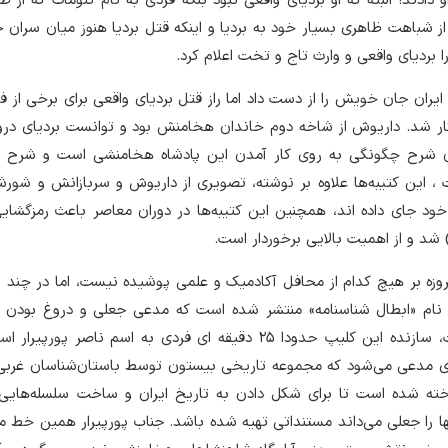
دادند! البته که او بردیای واقعی نبود بلکه فردی به نام گئومات که از ط
 از شباهت ظاهری بسیار خود به بردیا و اینکه قتل بردیا هنوز میان سران
بردیای واقعی و وارث تاج و تخت اعلام کرد.
ایران جان خویش را از دست داد اما راز قتل بردیای واقعی برای برخی از ف
ار شد. داریوش از شاخه دوم خاندان هخامنش بود و توانست بردیای دروغ
ون شرح چگونگی به روی کار آمدن این پادشاه هخامنشی است و شرح نبر
 این کتیبه‌ها علاوه بر نوشته، تصویری از داریوش و سربازانش و شورش
ود جای داده اند، همچنین این کتیبه‌ها در دوران معاصر باعث رمزگشا
د و از اهمیت بالایی برخوردار است.
وزه بر هیچ کدام از محافل آکادمیک و علمی پوشیده نیست، اما در چند 
نام «ابطال شناسنامه» منتشر شده است که مدعی جعلی و دروغ بودن کت
باستانی کوه بیستون است، سازنده این کلیپ حدودا 25 دقیقه ای فردی به اسم ناصر پ
 مدعی می‌شود که مجموعه تاریخی بیستون توسط باستان‌شناسان غربی 
ه شده است تا برای شکل دادن به تاریخ ایران و ساخت سلسله‌های
ها را جعلی می‌داند مستنداتی تهیه شده باشد. جناب پورپیرار همین خط م