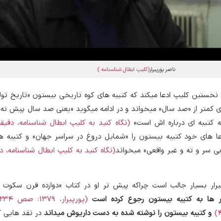
ناصر پورپیرار
(کلیپ ابطال شناسنامه )
ی نخستین کلیپ ادعا میکند که کتیبه های کوه تاریخی بیستون «تاریخ تو
عمری کمتر از «صد سال» میخواند و در ادامه میگوید «یعنی صد سال پیش نه
 کتیبه ای درباره اش است»
(نگاه کنید به کلیپ ابطال شناسنامه، دقیقه 3 تا
دعا های خود کتیبه بیستون را «شمایل دروغ در سراسر جهان» و کتیبه 
بی سر و ته و غیر واقعی» میخواند
یرار بسیار جالب است چراکه پیش تر او در کتاب «دوازده قرن سکوت ،
ر ها به کتیبه بیستون رجوع کرده است
و کتیبه بیستون را
نوشته شده به دست داریوش میداند
در نقد هایی ک