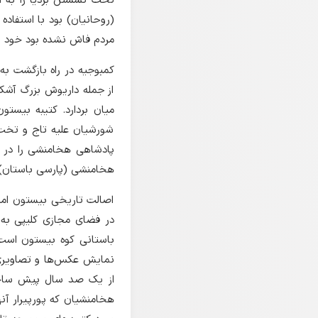
تخت نشستن بردیا را به او 
(روحانیان) بود با استفاده
مردم فاش نشده بود خود را 
کمبوجیه در راه بازگشت به 
از جمله داریوش بزرگ آشک
میان بردارد. کتیبه بیست
شورشیان علیه تاج و تخت ،
پادشاهی هخامنشی را در خ
هخامنشی (پارسی باستان) ش
اصالت تاریخی بیستون امر
در فضای مجازی کلیپی به 
نمایش عکس‌ها و تصاویری
از یک صد سال پیش ساخت
هخامنشیان که پورپیرار آن