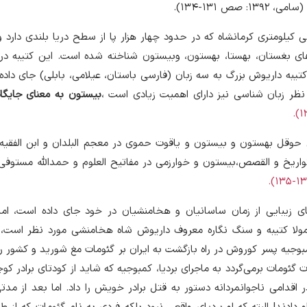
(سامی، 1392: صص 131-134).
لومتری کرمانشاه که در حدود چهار هزار پا از سطح دریا بلندی دارد و 
های بغستان، بهستا، بهستون، وبیستون شناخته شده است. این کتیبه در
کتیبه داریوش بزرگ به سه زبان (فارسی باستان، عیلامی، بابلی) جای داده 
 نظر زبان شناسی نیز دارای اهمیت زیادی است ،
بیستون به معنای جایگا
حوقل بهستون و بیستون و یاقوت حموی در معجم البلدان و ابن الفقیه 
واریخ و القصص،بیستون و خوارزمی در مفاتیح العلوم و حمدالله مستوف
ی زیبایی از زمان ساسانیان و هخامنشیان در خود جای داده است، اما 
لا کتیبه و سنگ نگاره معروف داریوش شاه هخامنشی مورد نظر است،
بوجیه پسر کوروش در راه بازگشت به ایران بر گئومات مغ شورید و کشور را
ئومات برمی‌گردد به ماجرای بردیا، کمبوجیه که شاید از کودتای برادر کو
 اقدامی ناجوانمردانه دستور به قتل برادر خویش را داد. اما بعد از مدت