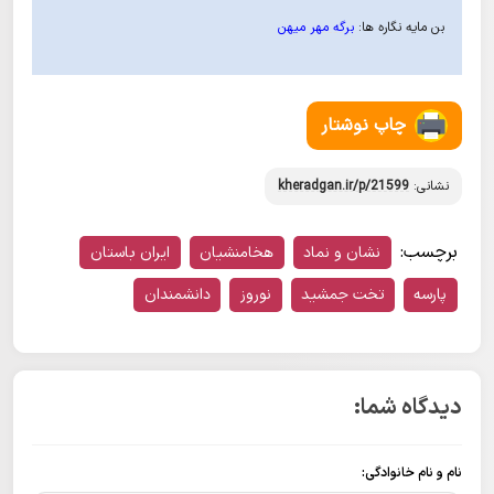
بن مایه نگاره ها:
برگه مهر میهن
چاپ نوشتار
نشانی:
kheradgan.ir/p/21599
برچسب:
نشان و نماد
هخامنشیان
ایران باستان
پارسه
تخت جمشید
نوروز
دانشمندان
دیدگاه شما:
نام و نام خانوادگی: