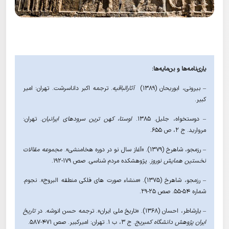
یاری‌نامه‌ها و بن‌مایه‌ها:
– بیرونی، ابوریحان (١۳۸۹)
آثارالباقیه
. ترجمه اکبر داناسرشت. تهران: امیر
کبیر.
– دوستخواه، جلیل. ۱۳۸۵.
اوستا، کهن ترین سرودهای ایرانیان
. تهران:
مروارید. ج ۲، ص ۶۵۵.
– رزمجو، شاهرخ (۱۳۷۹). «آغاز سال نو در دوره هخامنشی».
مجموعه مقالات
نخستین همایش نوروز
. پژوهشکده مردم شناسی. صص ۱۷۹-۱۹۲.
– رزمجو، شاهرخ (۱۳۷۵). «منشاء صورت های فلکی منطقه البروج». نجوم.
شماره ۵۴-۵۵. صص ۲۵-۲۹.
– یارشاطر، احسان (۱۳۶۸). «تاریخ ملی ایران». ترجمه حسن انوشه. در
تاریخ
ایران پژوهش دانشگاه کمبریج
. ج ۳، ب ۱. تهران: امیرکبیر. صص ۴۷۱-۵۸۷.