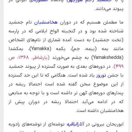
پیوند می‌دانند.
ما مطمئن هستیم که در دوران
هخامنشیان
نام جمشید
شناخته شده بود و در گنجینه الواح ایلامی که در پارسه
(تخت جمشید) به دست آمده شماری از نام‌های اشخاص
مانند یمه (ییمه، جم)، یکمه (Yamakka)، یمکشدا
(Yamakshedda) به چشم می‌خورند
(یارشاطر، ۱۳۶۸: ص
۴۹۹)
. در دوره‌های بعدی به صورت گسترده از پیوند جمشید
با جشن
نوروز
یاد شده است. هنگامی که تا این حد گسترده
از این موضوع سخن گفته شده است احتمالا ریشه در
پندارهای دوره‌های کهن تر داشته است و با توجه به منابعی
که در ادامه می‌آید احتمالا ریشه در دوران پیش از
هخامنشیان داشته است.
ابوریحان بیرونی در
آثارالباقیه
نوشته‌ای از نوشته‌های زادویه