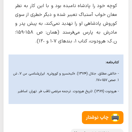
کوچه خود را پادشاه نامیده بود و با این کار به نظر
مغان خواب آستیاگ تعبیر شده و دیگر خطری از سوی
کوروش پادشاهی او را تهدید نمی‌کند، به پیش پدر و
مادرش به پارس می‌فرستد (همان: ص ۱۵۸-۱۵۹؛
ن.ک: هرودوت، کتاب ١، بندهای ١٠٧ و ١٢٠).
کتاب‌نامه:
- خالقی مطلق، جلال (۱۳۷۴). «کیخسرو و کوروش». ایران‌شناسی. س ۷، ش
۱. صص ۱۵۷-۱۷۰.
- هرودوت (١٣٨٩).
تاریخ هرودوت
. ترجمه مرتضی ثاقب فر. تهران: اساطیر.
چاپ نوشتار