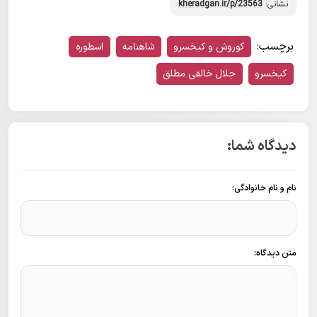
نشانی:
kheradgan.ir/p/23563
برچسب:
کوروش و کیخسرو
شاهنامه
اسطوره
کیخسرو
جلال خالقی مطلق
دیدگاه شما:
نام و نام خانوادگی:
متن دیدگاه: