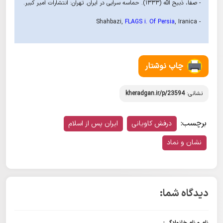
- صفا، ذبیح الله (۱۳۳۳). حماسه سرایی در ایران. تهران: انتشارات امیر کبیر.
FLAGS i. Of Persia
, Iranica
- Shahbazi,
چاپ نوشتار
نشانی:
kheradgan.ir/p/23594
برچسب:
درفش کاویانی
ایران پس از اسلام
نشان و نماد
دیدگاه شما: