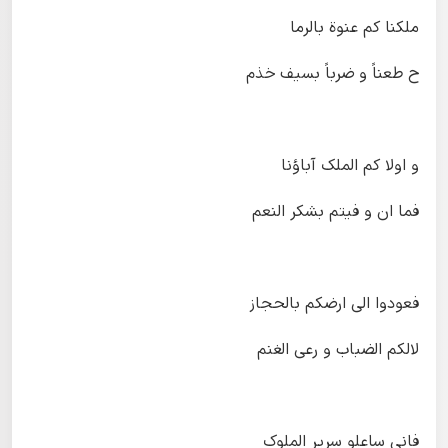
ملکنا کم عنوة بالرما
ح طعناً و ضرباً بسیف خذم
و اولا کم الملک آباؤنا
فما ان و فیتم بشکر النعم
فعودوا الی ارضکم بالحجاز
لالکم الضباب و رعی الغنم
فانی ساعلو سریر الملوک