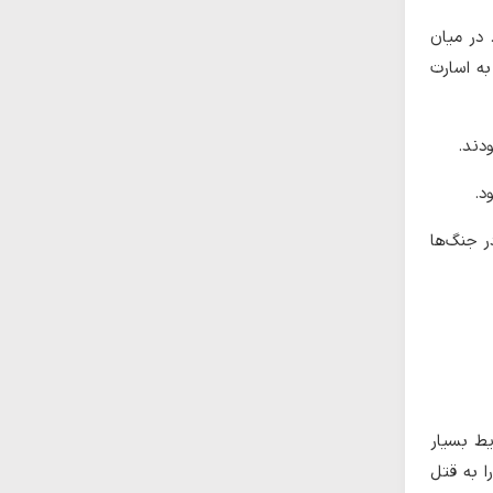
 در میان
به اسارت
دند.
د.
ر جنگ‌ها
یط بسیار
ا به قتل