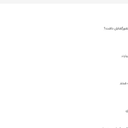
گر کشورگشایان داشت؟
هاوند
 شدند
ی