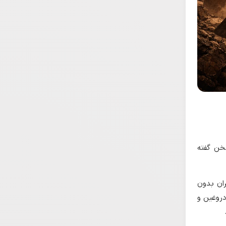
سخن گفته
ران بدون
دروغین و