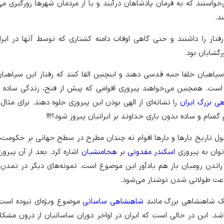
خواستند که به فرمان پادشاهان درآیند و یا از مردمان شهرها زورگیری می‌
د.
تار را داشتند و حتی گاهی اوقات دامنه کشتاری که توسط آنها در ایر
رگشایان بود.
پاهیان خلفا جنبه قدسی دهند و اینچنین القا کنند که رفتار این سپاهیان
است. همچنین می‌خواهند پیروزی اقوامی که پیش از فتح، زندگی ساده و 
ی بزرگ ایران
را نشانه‌ای از الهی بودن این پیروزی جلوه دهند. برای مثال 
نام و ساده بدون یاری خداوند بر ایرانیان پیروز شود؟!!!
ل تاریخ بارها و بارها اقوام نه چندان مطرح در سطح جهانی بر حکومت‌
‌توان به پیروزی
اسکندر مقدونی
بر
هخامنشیان
اشاره کرد. بعد از آن پیرو
ندن رومیان باز هم یادآور این موضوع است. نمونه‌های دیگر در تمدن‌
باعث طولانی شدن نوشتار می‌شود.
 یک شاهنشاهی بزرگ مانند
شاهنشاهی ساسانی
موضوع ویژه‌ای نبوده است 
شد. این در حالی است که ایران در اواخر دوران ساسانیان از درون مشکل