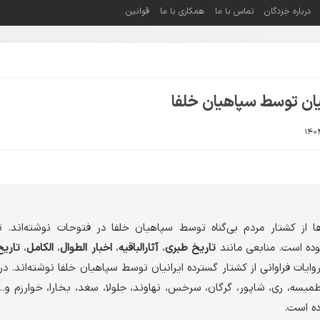
درباره خِرَدگان
تماس با ما
همکاری با ما
قوانین
یان توسط سپاهیان خلفا
ا از کشتار مردم بی‌گناه توسط سپاهیان خلفا در فتوحات نوشته‌اند. ت
 بوده است. منابعی مانند
تاریخ طبری
،
آثارالباقیه
،
اخبار الطوال
،
الکامل
،
تاریخ
روایات فراوانی از کشتار گسترده ایرانیان توسط سپاهیان خلفا نوشته‌اند. د
یسه، ری، شاپور، گرگان، سرخس، نهاوند، جلولا، سغد، بخارا، خوارزم و…
ده است.