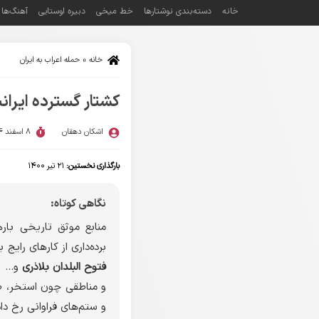
خانه
دسته‌بندی نوشتارها
خط میخی
دبیره اوستایی
آهنگ‌ها
خانه
»
حمله اعراب به ایران
کشتار گسترده ایران
اشکان دهقان
8 اسفند 1404
بارگذاری نخستین:
۲۱ تیر ۱۴۰۰
نگاهی کوتاه:
منابع موثق تاریخی باره
برده‌داری از کارهای رایج
فتوح البلدان بلاذرى
و... 
و مناطقی چون استخر، طم
و ستم‌های فراوانی رخ دا