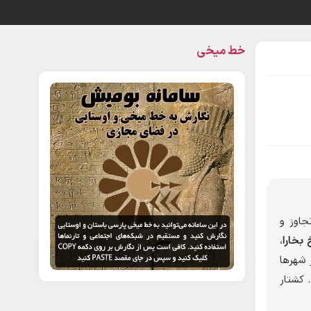
خط میخی
جاوز و
 بخارا
،
ر شهرها
 کشتار