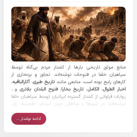
منابع موثق تاریخی بارها از کشتار مردم بی‌گناه توسط
سپاهیان خلفا در فتوحات نوشته‌اند. تجاوز و برده‌داری از
کارهای رایج بوده است. منابعی مانند
تاریخ طبری
،
آثارالباقیه
،
اخبار الطوال
،
الکامل
،
تاریخ بخارا
،
فتوح البلدان بلاذرى
و...
روایات فراوانی از کشتار گسترده ایرانیان توسط سپاهیان خلفا
نوشته‌اند. در شهرها و مناطقی چون استخر، طمیسه، ری،
شاپور، گرگان، سرخس، نهاوند، جلولا، سغد، بخارا، خوارزم و…
کشتار و ستم‌های فراوانی رخ داده است.
ادامه نوشتار ...