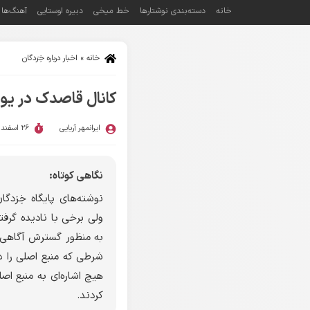
خانه
دسته‌بندی نوشتارها
خط میخی
دبیره اوستایی
آهنگ‌ها
خانه
»
اخبار درباره خِرَدگان
کانال قاصدک در یوت
ایرانمهر آریایی
26 اسفند 1403
نگاهی کوتاه:
نوشته‌های پایگاه خِرَد
ولی برخی با نادیده گرفت
به منظور گسترش آگاهی، ا
شرطی که منبع اصلی را ذکر
هیچ اشاره‌ای به منبع اص
کردند.