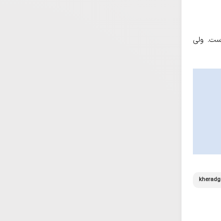
است. ولی
kheradg