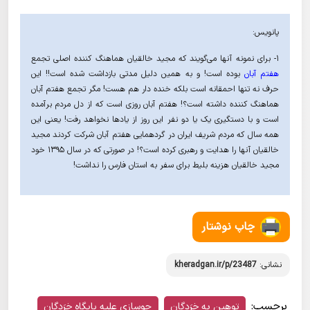
پانویس:
۱- برای نمونه آنها می‌گویند که مجید خالقیان هماهنگ کننده اصلی تجمع
هفتم آبان
بوده است! و به همین دلیل مدتی بازداشت شده است!! این
حرف نه تنها احمقانه است بلکه خنده دار هم هست! مگر تجمع هفتم آبان
هماهنگ کننده داشته است؟! هفتم آبان روزی است که از دل مردم برآمده
است و با دستگیری یک یا دو نفر این روز از یادها نخواهد رفت! یعنی این
همه سال که مردم شریف ایران در گردهمایی هفتم آبان شرکت کردند مجید
خالقیان آنها را هدایت و رهبری کرده است؟! در صورتی که در سال ۱۳۹۵ خود
مجید خالقیان هزینه بلیط برای سفر به استان فارس را نداشت!
چاپ نوشتار
نشانی:
kheradgan.ir/p/23487
برچسب:
توهین به خِرَدگان
جوسازی علیه پایگاه خِرَدگان