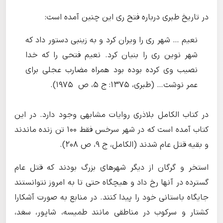
در تاریخ طبری درباره فتح ری این چنین آمده است:
نعیم … شهر رى را ویران کرد و به زینبى دستور داد که
شهر نوین رى را بنیان کرد. نعیم فتحى را که خدا
نصیب وى کرده بوده بود همراه مضارب عجلى براى
عمر نوشت… (طبری، ۱۳۷۵: ج‏ ۵، ص ۱۹۷۵).
در کتاب الکامل بلاذرى روایات مشابهی وجود دارد. در این
کتاب آمده است که در شهر سرخس فقط ۱۰۰ تن زنده ماندند
و بقیه قتل عام شدند (الکامل، ج ۹، ص ۲۰۸).
استخر و گرگان از دیگر شهرهای بزرگ بودند که قتل عام
گسترده در آنها رخ داد و هیچگاه حتی تا به امروز نتوانستند
جایگاه باستانی خود را پیدا کنند. در منابع به صورت آشکارا
کشتار و سرکوب در مناطقی مانند طمیسه، شاپور، سغد،