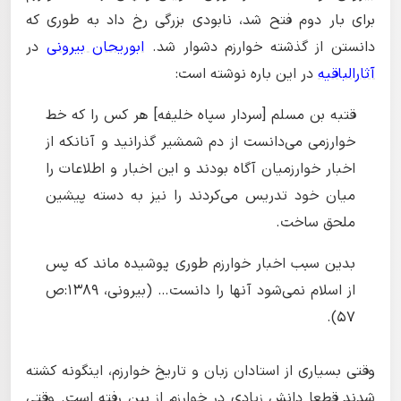
برای بار دوم فتح شد، نابودی بزرگی رخ داد به طوری که
دانستن از گذشته خوارزم دشوار شد.
ابوریحان بیرونی
در
آثارالباقیه
در این باره نوشته است:
قتبه بن مسلم [سردار سپاه خلیفه] هر کس را که خط
خوارزمی می‌دانست از دم شمشیر گذرانید و آنانکه از
اخبار خوارزمیان آگاه بودند و این اخبار و اطلاعات را
میان خود تدریس می‌کردند را نیز به دسته پیشین
ملحق ساخت.
بدین سبب اخبار خوارزم طوری پوشیده ماند که پس
از اسلام نمی‌شود آنها را دانست… (بیرونی، ١۳۸۹:‌ص
۵۷).
وقتی بسیاری از استادان زبان و تاریخ خوارزم، اینگونه کشته
شدند قطعا دانش زیادی در خوارزم از بین رفته است. وقتی