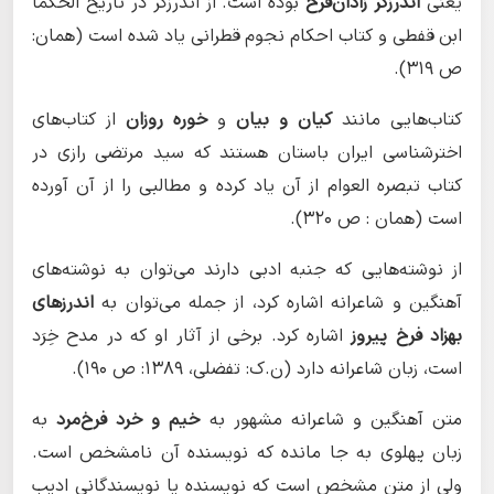
یعنی
اندرزگر زادان‌فرخ
بوده است. از اندرزگر در تاریخ الحکما
ابن قفطی و کتاب احکام نجوم قطرانی یاد شده است (همان:
ص ۳۱۹).
کتاب‌هایی مانند
کیان و بیان
و
خوره روزان
از کتاب‌های
اخترشناسی ایران باستان هستند که سید مرتضی رازی در
کتاب تبصره العوام از آن یاد کرده و مطالبی را از آن آورده
است (همان : ص ۳۲۰).
از نوشته‌هایی که جنبه ادبی دارند می‌توان به نوشته‌های
آهنگین و شاعرانه اشاره کرد، از جمله می‌توان به
اندرزهای
بهزاد فرخ پیروز
اشاره کرد. برخی از آثار او که در مدح خِرَد
است، زبان شاعرانه دارد (ن.ک: تفضلی، ١٣٨۹: ص ۱۹۰).
متن آهنگین و شاعرانه مشهور به
خیم و خرد فرخ‌مرد
به
زبان پهلوی به جا مانده که نویسنده آن نامشخص است.
ولی از متن مشخص است که نویسنده یا نویسندگانی ادیب