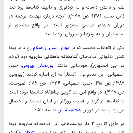
علم و دانش داشت و به گردآوری و تالیف کتاب‌ها پرداخت
(ابن ندیم، ۱۳۸۱: ص ۳۴۷). آنچه درباره نهضت ترجمه در
دوران خلفای عباسی مشهور است، در واقع تقلیدی از
ساسانیان و به ویژه انوشیروان بوده است.
یکی از اتفاقات عجیب که در
دوران پس از اسلام
رخ داد، پیدا
شدن ناگهانی کتاب‌های
کتابخانه باستانی سارویه
بود (واقع
در جی اصفهان). مورخانی مانند
ابوریحان بیرونی
، حمزه
اصفهانی، ابن ندیم و... آشکارا به آن اشاره کردند (بیرونی،
۱۳۸۹: ص ۳۵؛ حمزه اصفهانی، ۱۳۴۶: ص ۱۸۲؛ الفهرست،
ص ۴۳۸). در واقع این بنا گویی پناهگاه کتاب‌ها بوده است
تا کتاب‌ها از گزند و آسیب روزگار در امان بمانند و احتمال
می‌رود ریشه در دوران
هخامنشیان
داشته باشد.
در طول تاریخ ۲ بار پوست‌هایی در کتابخانه سارویه پیدا
شد. یکی در دوران باستان (احتمالا دوره
اشکانیان
) که