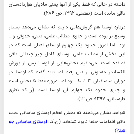
داشته در حالی که فقط یکی از آنها یعنی مادیان هزاردادستان
باقی مانده است (تفضلی، ۱۳۹۲: ص ۲۸۶).
درباره اوستا هم گزارش‌هایی داریم که نشان می‌دهد بسیار
وسیع تر بوده است و حاوی مطالب علمی، دینی، حقوقی و…
بود. اما امروز حدود یک چهارم اوستای اصلی است که در
این بخش از مطالب علمی اوستای کامل چیز چندانی باقی
نمانده است. می‌دانیم بخش‌هایی از اوستا پس از یورش
الکساندر مقدونی از بین رفت اما باید گفت که اوستا در
دوران ساسانیان ۲۱ نسک بود اما امروزه فقط ۵ بخش است
و چیزی حدود یک چهارم آن اوستا است (ن.ک: نظری
فارسیانی، ۱۳۹۷: ص ۱۲).
شواهد نشان می‌دهند که بخش اعظم اوستای ساسانی تحت
تاثیر اقدامات خلفا نابود شده‌اند (ن.ک:
اوستای ساسانی چه
شد؟
).