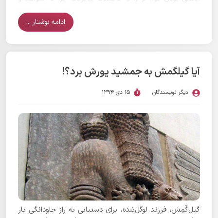
منابع کافی برای اثبات آن وجود ندارد.
ادامه نوشتار ...
آیا گیلگمش به جمشید یورش برد؟!
دیگر نویسندگان
15 دی 1394
گیل‌گَمِش، فرزند لوگَل‌بَندَه، برای دستیابی به راز جاودانگی بار