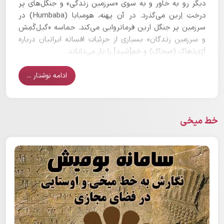
دیگر رو به خاور و به سوی «سرزمین زندگی» و جنگل‌های پر
درخت اِرین می‌گذرد. در آن پهنه، هومبابا (Humbaba) در
سرزمین پر جنگل ارین فرمانروایی می‌کند. حماسه «گیل‌گَمِش
و سرزمین زندگان» بسیاری از جزئیات افسانه ایرانیان درباره
اَژی‌دَهاک (ضحاک) و جَم[شید] را باز می‌تاباند.
ادامه نوشتار ...
خط میخی