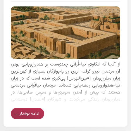
از آنجا که انگاره‌ی نیا-فُراتی چندی‌ست بر هندواروپایی بودن
آن‌ مردمان نیرو گرفته، ازین رو وام‌واژگان بسیاری از کهن‌ترین
زبان میان‌رودان [=بین‌النهرین] پی‌گیری شده است که در زبان
نیا-هندواروپایی ریشه‌یابی شده‌اند. مردمان نیافُراتی مردمانی
هستند که پیش از آمدن سومری‌ها و سپس سامی‌ها، در
میان‌رودان زندگی می‌کردند و شهرگان [=تمدن] درخشانی
داشته‌اند که به ۹ هزارسال پیش می‌رسد.
ادامه نوشتار ...