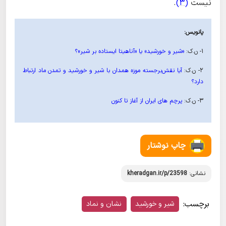
نیست
(3)
.
پانویس:
۱- ن.ک:
«شیر و خورشید» یا «آناهیتا ایستاده بر شیر»؟
۲- ن.ک:
آیا نقش‌برجسته موزه همدان با شیر و خورشید و تمدن ماد ارتباط
دارد؟
۳- ن.ک:
پرچم های ایران از آغاز تا کنون
چاپ نوشتار
نشانی:
kheradgan.ir/p/23598
برچسب:
شیر و خورشید
نشان و نماد