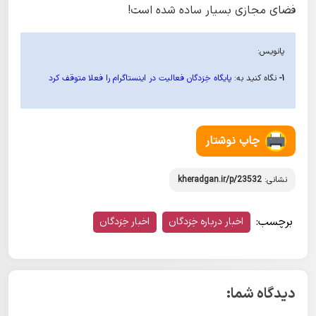
فضای مجازی بسیار ساده شده است!
پانویس:
1-
نگاه کنید به:
پایگاه خِرَدگان فعالیت در اینستاگرام را فعلا متوقف کرد
چاپ نوشتار
نشانی:
kheradgan.ir/p/23532
برچسب:
اخبار درباره خِرَدگان
اخبار خِرَدگان
دیدگاه شما: