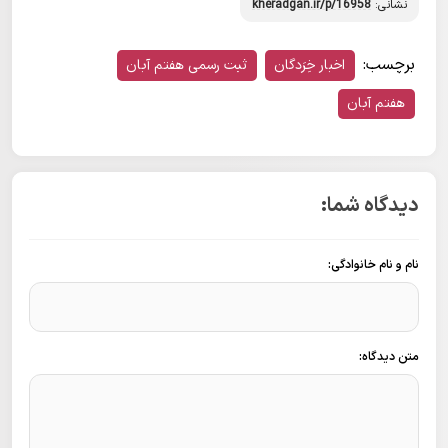
نشانی:
kheradgan.ir/p/16958
برچسب:
اخبار خِرَدگان
ثبت رسمی هفتم آبان
هفتم آبان
دیدگاه شما:
نام و نام خانوادگی:
متن دیدگاه: