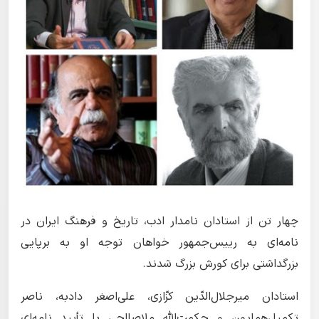
چهار تن از استادان نامدار ادب، تاریخ و فرهنگ ایران در
نامه‌ای به رییس‌جمهور خواهان توجه‌ او به برپایی
بزرگداشتی برای کورش بزرگ شدند.
استادان میرجلال‌الدّین کزّازی، علی‌اصغر دادبه، ناصر
تکمیل‌همایون و حکمت‌الله ملاصالحی با تأیید نامه‌ای