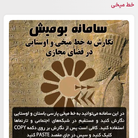
خط میخی