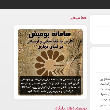
خط میخی
شجویی
رگداشت
دند که
 همراه
 «زبان
 ایرانی
نویسنده‌های پایگاه