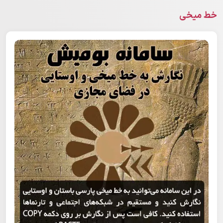
خط میخی