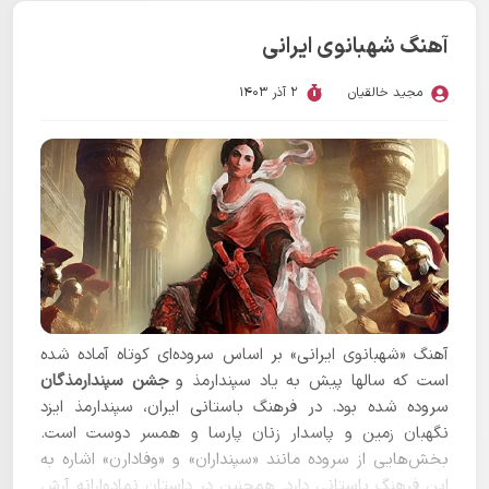
آهنگ شهبانوی ایرانی
مجید خالقیان
2 آذر 1403
آهنگ «شهبانوی ایرانی» بر اساس سروده‌ای کوتاه آماده شده
است که سالها پیش به یاد سپندارمذ و
جشن سپندارمذگان
سروده شده بود. در فرهنگ باستانی ایران، سپندارمذ ایزد
نگهبان زمین و پاسدار زنان پارسا و همسر دوست است.
بخش‌هایی از سروده مانند «سپنداران» و «وفادارن» اشاره به
این فرهنگ باستانی دارد. همچنین در داستان نمادوارانه آرش