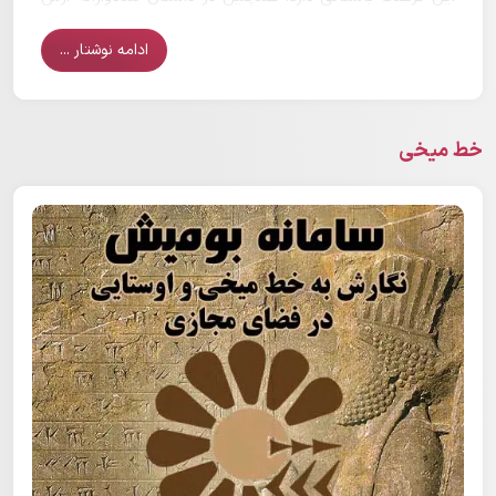
کمانگیر هم از ایزد سپندارمذ یاد می‌شود. آنچه در این داستان
چشمگیر است کمان ویژه‌ای است که آرش با آن تیر را رها کرد
ادامه نوشتار ...
و این کمان به فرمان سپندارمذ ساخته شده بود. جشن
تیرگان، جشنی برای پاسداشت آرش کمانگیر و ایزد تیر (ایزد
باران) است؛ از این روی در این سروده به ایزدهای بارانی هم
خط میخی
اشاره می‌شود (ن.ک:
سیب، سپندارمذ، دلدادگان
و
جشن
سپندارمذگان
و
پیوند سه گانه باران و تیر و آرش
).