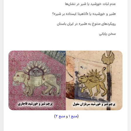
عدم ثبات خورشید یا شیر در نشان‌ها
«شیر و خورشید» یا «آناهیتا ایستاده بر شیر»؟
رویکردهای متنوع به «شیر» در ایران باستان
سخن پایانی
(
منبع ۱
و
منبع ۲
)