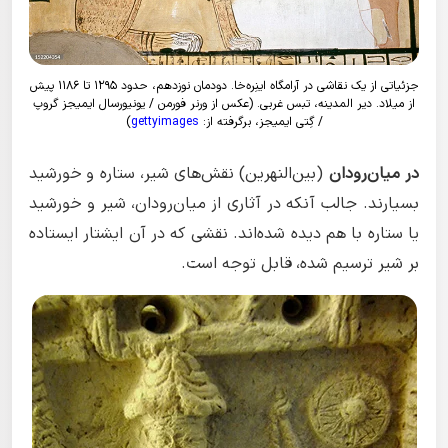
جزئیاتی از یک نقاشی در آرامگاه اینِره‌خا. دودمان نوزدهم، حدود ۱۲۹۵ تا ۱۱۸۶ پیش
از میلاد. دیر المدینه، تبس غربی. (عکس از ورنر فورمن / یونیورسال ایمیجز گروپ
/ گِتی ایمیجز، برگرفته از:
gettyimages
)
در میان‌رودان
(بین‌النهرین) نقش‌های شیر، ستاره و خورشید
بسیارند. جالب آنکه در آثاری از میان‌رودان، شیر و خورشید
یا ستاره با هم دیده شده‌اند. نقشی که در آن ایشتار ایستاده
بر شیر ترسیم شده، قابل توجه است.