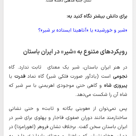
نشان جنبه مذهبی داشته است.
برای دانش بیشتر نگاه کنید به:
«شیر و خورشید» یا «آناهیتا ایستاده بر شیر»؟
رویکردهای متنوع به «شیر» در ایران باستان
در هنر ایران باستان، شیر یک معنای ثابت ندارد. گاه
نجومی
است (یادآور صورت فلکی شیر) گاه نماد
قدرت
یا
پیروزی شاه
و
گاهی حتی موجودی اهریمنی با سرِ شیر که
شاه آن را شکست می‌دهد.
پس نمی‌توان از «هویتی یگانه و ثابت» و حتی نشانی
ساختارمند مانند دوران صفوی، قاجار و پهلوی برای شیر در
ایران باستان سخن گفت. برخلاف نشان فروهر (اهورامزدا) در
دوران هخامنشیان که ساختار و معنای پایدارتری دارد. به