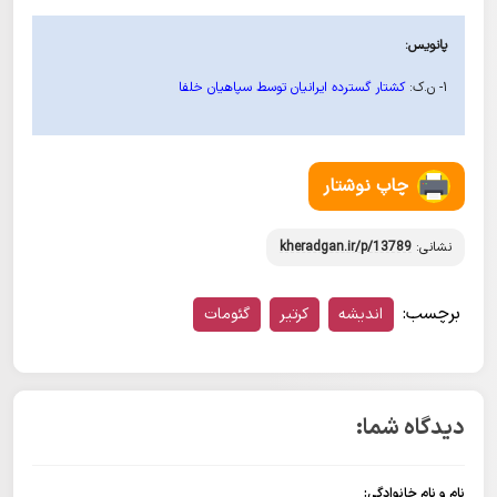
پانویس:
۱- ن.ک:
کشتار گسترده ایرانیان توسط سپاهیان خلفا
چاپ نوشتار
نشانی:
kheradgan.ir/p/13789
برچسب:
اندیشه
کرتیر
گئومات
دیدگاه شما:
نام و نام خانوادگی: