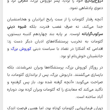
دروغ‌پردازی
خود را بردیا، پسر کوروش بزرگ، معرفی کرد و
دعوی پادشاهی نمود.
آنچه رفتار گئومات را از سنت رایج ایرانیان و هخامنشیان
جدا می‌کند، نه صرفِ غصب قدرت، بلکه
شیوه دینیِ
سرکوب‌گرایانه
اوست. بر پایه بند چهاردهم کتیبه بیستون،
گئومات به تخریب پرستشگاه‌های ادیان دیگر دست زد؛
اقدامی که آشکارا در تضاد با سیاست دینی
کوروش بزرگ
و
جانشینان خوش‌نام او بود.
در روزگار کوروش بزرگ، پرستشگاه‌ها ویران نمی‌شدند، بلکه
بازسازی می‌گشتند. داریوش بزرگ، پس از براندازی گئومات، با
صراحت می‌گوید: «آنچه گرفته شده بود، باز پس گرفتم» و
تأکید می‌کند که معابدی را که گئومات ویران کرده بود، دوباره
آباد ساخته است.
دوران فرمانروایی گئومات کوتاه بود، اما همین فرصت اندک