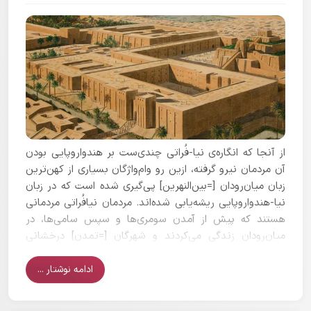
از آنجا که انگاره‌ی نیا-فُراتی چندی‌ست بر هندواروپایی بودن
آن‌ مردمان نیرو گرفته، ازین رو وام‌واژگان بسیاری از کهن‌ترین
زبان میان‌رودان [=بین‌النهرین] پی‌گیری شده است که در زبان
نیا-هندواروپایی ریشه‌یابی شده‌اند. مردمان نیافُراتی مردمانی
هستند که پیش از آمدن سومری‌ها و سپس سامی‌ها، در
میان‌رودان زندگی می‌کردند و شهرگان [=تمدن] درخشانی
داشته‌اند که به ۹ هزارسال پیش می‌رسد.
ادامه نوشتار ...