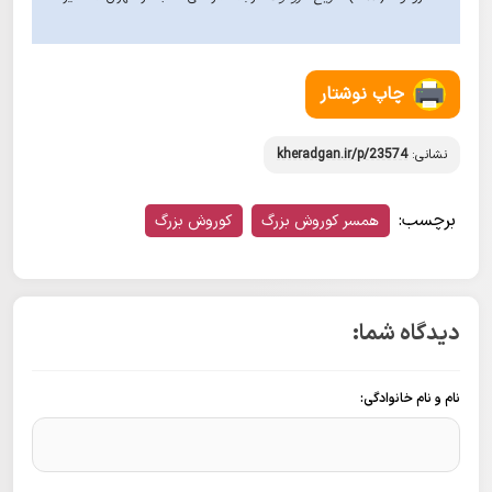
چاپ نوشتار
نشانی:
kheradgan.ir/p/23574
برچسب:
همسر کوروش بزرگ
کوروش بزرگ
دیدگاه شما:
نام و نام خانوادگی: