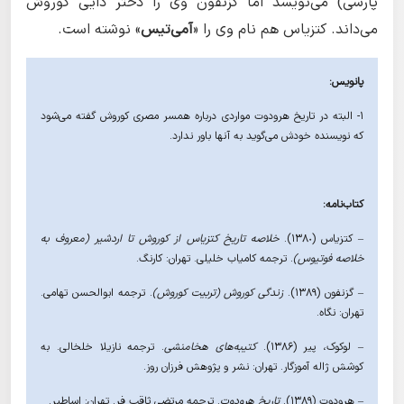
پارسی) می‌نویسد اما گزنفون وی را دختر دایی کوروش
می‌داند. کتزیاس هم نام وی را «
آمی‌تیس
» نوشته است.
پانویس:
۱- البته در تاریخ هرودوت مواردی درباره همسر مصری کوروش گفته می‌شود
که نویسنده خودش می‌گوید به آنها باور ندارد.
کتاب‌نامه:
– کتزیاس (١٣٨٠).
خلاصه تاریخ کتزیاس از کوروش تا اردشیر (معروف به
خلاصه فوتیوس)
. ترجمه کامیاب خلیلی. تهران: کارنگ.
– گزنفون (١٣٨٩).
زندگی کوروش (تربیت کوروش)
. ترجمه ابوالحسن تهامی.
تهران: نگاه.
– لوکوک، پیر (۱۳۸۶).
کتیبه‌های هخامنشی
. ترجمه نازیلا خلخالی. به
کوشش ژاله آموزگار. تهران: نشر و پژوهش فرزان روز.
– هرودوت (١٣٨٩).
تاریخ هرودوت
. ترجمه مرتضی ثاقب فر. تهران: اساطیر.