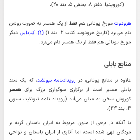
(کوروپدیا، دفتر ۸، بخش ۵، بند ۲۰).
هرودوت
مورخ یونانی هم فقط از یک همسر به صورت روشن
نام می‌برد (تاریخ هرودوت، کتاب ۲، بند ۱)
(1)
.
کتزیاس
دیگر
مورخ یونانی هم فقط از یک همسر نام می‌برد.
منابع بابلی
علاوه بر منابع یونانی، در
رویدادنامه نبونئید
، که یک سند
بابلی معتبر است از برگزاری سوگواری بزرگ برای
همسر
کوروش سخن به میان می‌آید (رویداد نامه نبونئید، ستون
۳، بند ۲۳).
با آنکه در برخی از متون مربوط به ایران باستان گریه بر
مردگان نهی شده است، اما آثاری از ایران باستان و نواحی