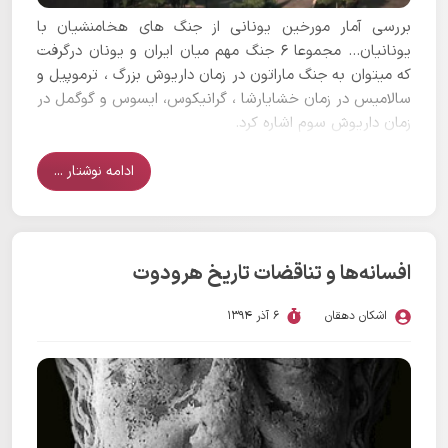
بررسی آمار مورخین یونانی از جنگ های هخامنشیان با
یونانیان... مجموعا 6 جنگ مهم میان ایران و یونان درگرفت
که میتوان به جنگ ماراتون در زمان داریوش بزرگ ، ترموپیل و
سالامیس در زمان خشایارشا ، گرانیکوس، ایسوس و گوگمل در
زمان داریوش سوم اشاره کرد.
ادامه نوشتار ...
افسانه‌ها و تناقضات تاریخ هرودوت
اشکان دهقان
6 آذر 1394