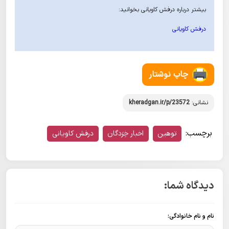
بیشتر درباره درفش کاویانی بخوانید:
درفش کاویانی
چاپ نوشتار
نشانی:
kheradgan.ir/p/23572
برچسب:
توهین
اخبار خِرَدگان
درفش کاویانی
دیدگاه شما:
نام و نام خانوادگی: