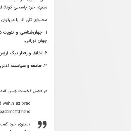
مینوی خرد پاسخی کوتاه اما
محتوای کلی اثر را می‌توان
1. جهان‌شناسی و ثنویت دینی:
جهان نورانی.
2. اخلاق و رفتار نیک:
ارزش 
3. جامعه و سیاست:
نقش طب
در فصل نخست چنین آمده
ud wehīh az xrad
padāmēšīd hēnd.
«مینوی خرد گفت: 