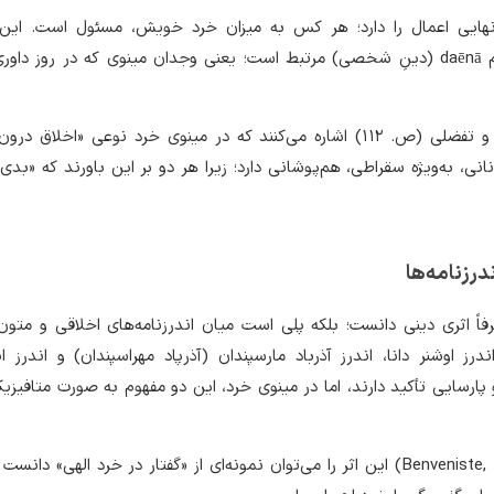
نهایی اعمال را دارد؛ هر کس به میزان خرد خویش، مسئول است. این
جهان‌بینی مزدایی با مفهوم daēnā (دینِ شخصی) مرتبط است؛ یعنی وجدان مینوی که در روز دا
از دیدگاه تطبیقی، آموزگار و تفضلی (ص. ۱۱۲) اشاره می‌کنند که در مینوی خرد نوعی «اخلاق 
انی، به‌ویژه سقراطی، هم‌پوشانی دارد؛ زیرا هر دو بر این باورند که «بدی ا
درزنامه‌ها
فاً اثری دینی دانست؛ بلکه پلی است میان اندرزنامه‌های اخلاقی و متون
ز اوشنر دانا، اندرز آذرباد مارسپندان (آذرپاد مهراسپندان) و اندرز ان
پارسایی تأکید دارند، اما در مینوی خرد، این دو مفهوم به صورت متافیز
به گفته‌ی بنونیست (Benveniste, 1945) این اثر را می‌توان نمونه‌ای از «گفتار در خرد الهی» د