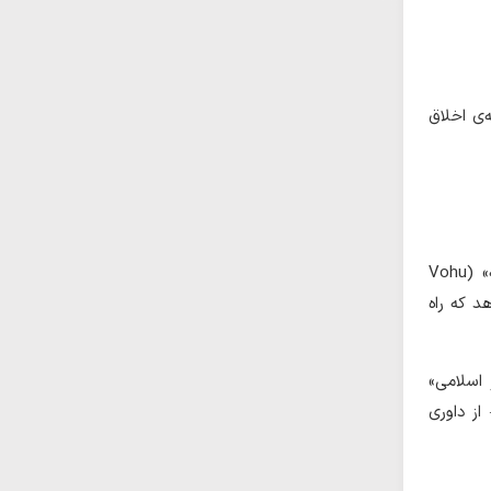
‌ی اخلاق
در جهان‌بینی مزدایی، خرد (xrad) جلوه‌ای از اهورامزدا است. در گاهان زرتشت نیز واژه‌ی «وُهومنَه» (Vohu
د که راه
عصر اسلامی»
ز داوری