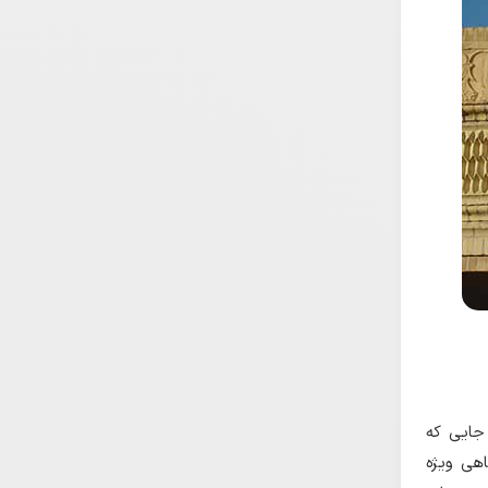
 جایی که
 در میان این آثار، مینوی خِرَد (Mēnōg ī xrad) جایگاهی ویژه