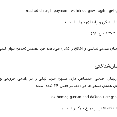
xrad ud dānāgīh paymān ī wehīh ud gōwāragīh ī gētīg
مان نیکی و پایداری جهان است.»
۸)
یان هستی‌شناسی و اخلاق را نشان می‌دهد؛ خرد تضمین‌کننده‌ی دوام گیت
ان‌شناختی
رزهای اخلاقی اختصاص دارد. مینوی خرد، نیکی را در راستی، فروتنی و
‌ی تباهی‌ها می‌داند. در فصل ۲۴ آمده است:
az hamāg gumān pad dōštan ī drōgān f
، نگاه‌داشتن از دروغ بزرگ‌تر است.»