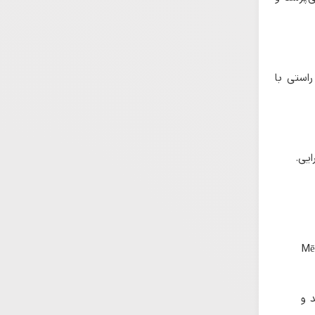
راستی با
ایی.
Mē
 و