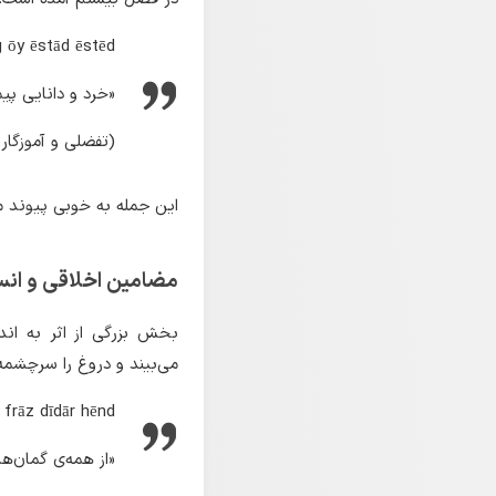
 ōy ēstād ēstēd.
«خرد و دانایی پی
(تفضلی و آموزگار، ۱۳۷۳: ص. ۱
این جمله به خوبی پیوند م
مضامین اخلاقی و انس
بخش بزرگی از اثر به اند
می‌بیند و دروغ را سرچشمه‌ی همه
rāz dīdār hēnd.
«از همه‌ی گمان‌ها