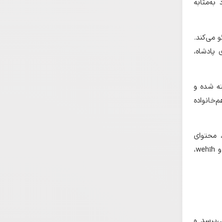
به‌مثابه
d) با روح خِرَد گفت‌وگو می‌کند.
 پادشاه،
دی نگاشته شده و
‌خانواده
 محتوای
فلسفی و جایگاه تاریخی این اثر می‌پردازد و ضمن بررسی برخی واژگان کلیدی چون xrad, dānāgīh و wehīh،
می‌پرسد و