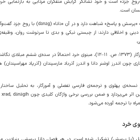
«روح خِرَد» است و خود نشانگر گرایش متفکران مزدایی به بازنمایی خرد 
نسان است.
این متن به لحاظ سبک، به «پرسش و پاسخ» شباهت دارد و در آن «دانا» (ānāg
ینی و اخلاقی دارند: از چیستی نیکی و بدی تا سرنوشت روان، وظیفه‌ی
ی.
بنا به بررسی تفضلی و آموزگار (۱۳۷۳: ص. ۱۱–۱۲)، مینوی خرد احتمالاً در سده‌ی ششم میلا
ی چون اندرز اوشنر دانا و اندرز آذرباد مارسپندان (آذرپاد مهراسپندان) هم
نسخه‌ی پهلوی و ترجمه‌ی فارسی تفضلی و آموزگار، به تحلیل ساختار،
ه با ترجمه آورده می‌شود.
وی خرد
ینوی خرد از ۶۳ فصل (یا پرسش) تشکیل شده است. در هر فصل، دانا پرسشی بنیادین 