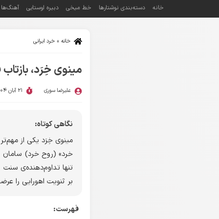
خانه
دسته‌بندی نوشتارها
خط میخی
دبیره اوستایی
آهنگ‌ها
خانه
»
خرد ایرانی
مینوی خِرَد، بازتاب
علیرضا سوری
21 آبان 1404
نگاهی کوتاه:
مینوی خِرَد یکی از مهم‌
خرد» (روح خرد) سامان یا
تنها تداوم‌دهنده‌ی سنت ا
بر ثنویت اهورایی را عرضه
فهرست: