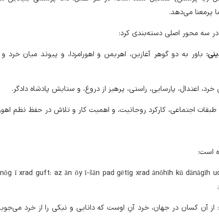
 پرمعنا می‌دهد.
 در سه محور اصلی دسته‌بندی کرد:
باور به دو گوهر آغازین، اهریمن و اهورامزدا، و پیوند میان خرد و 
خرد، اعتدال، پارسایی، راستی، پرهیز از دروغ، و ستایش پادشاه دادگر.
قات اجتماعی، کارکرد روحانیت، و اهمیت کار و تلاش در حفظ نظم اهور
 است:
nōg ī xrad guft: az ān ōy ī-šān pad gētīg xrad ānōhīh kū dānāgīh 
از آن کسان در جهان، خرد آنِ اوست که دانایی و نیکی را از خرد می‌جوید