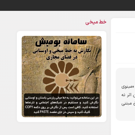
خط میخی
«مینوی
اثر نه
ق مبتنی