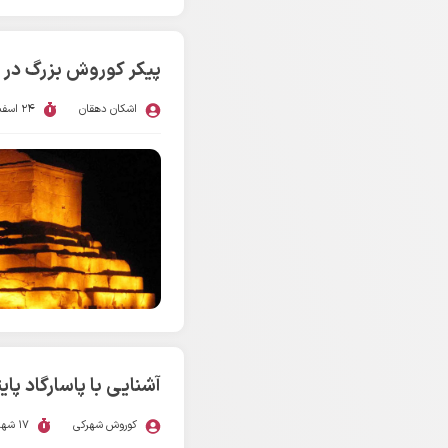
پیکر کوروش بزرگ در
اشکان دهقان
24 اسفند 1402
آشنایی با پاسارگاد پ
کوروش شهرکی
17 شهریور 1398