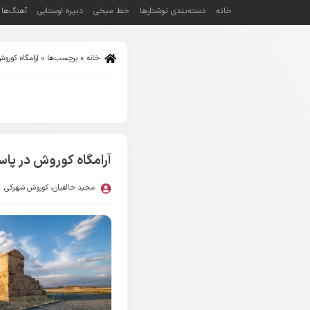
خانه
دسته‌بندی نوشتارها
خط میخی
دبیره اوستایی
آهنگ‌ها
خانه
»
برچسب‌ها
»
آرامگاه کورو
آرامگاه کوروش در پاس
مجید خالقیان
،
کوروش شهرکی