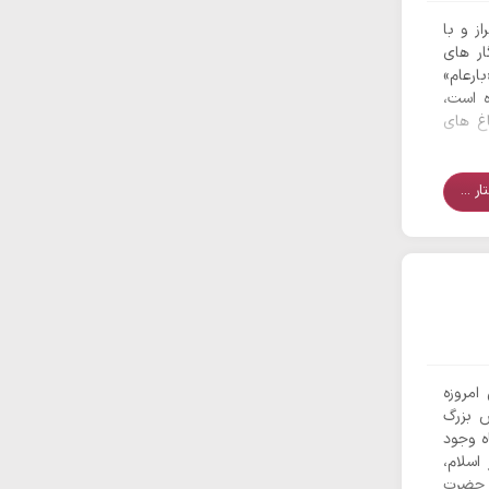
 شهر شیراز و با
گار های
ارعام»
ه است،
اغ های
ر ...
امروزه
ش بزرگ
ه وجود
اسلام،
ر حضرت