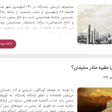
مجموعه تاریخی پاسارگاد در 130 کیلومتری
فاصله 82 کیلومتری از تخت جمشید از جمله یاد
نخستین پادشاه هخامنشی است. دو کاخ ستون دار «ب
و «کاخ اختصاصی» بار­گاه پادشاهان هخامنشی بود
این کاخ ها با فاصله از یک دیگر و در مجاورت ب
سلطنتی قرار داشته است.
ادامه نوشتا
ا مقبره مادر سلیمان؟
با توجه به شواهد گوناگون تاریخی و آثار باستانی 
می‌توان قاطعانه از تعلق آرامگاه پاسارگاد به کورو
سخن راند. اما در گذشته اشتباهاتی درباره این آرامگا
داشته است به طوری که مدتی در دوره‌های پس از 
مردم محلی تصور می کردند این آرامگاه، آرامگاه ماد