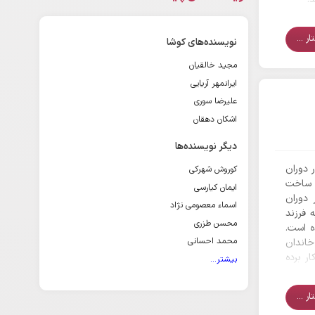
ر ...
نویسنده‌های کوشا
مجید خالقیان
ایرانمهر آریایی
علیرضا سوری
اشکان دهقان
دیگر نویسنده‌ها
 دوران
کوروش شهرکی
 ساخت
ایمان کیارسی
 دوران
اسماء معصومی نژاد
 فرزند
محسن طزری
 است.
محمد احسانی
اندان
ار برده
بیشتر...
ر ...