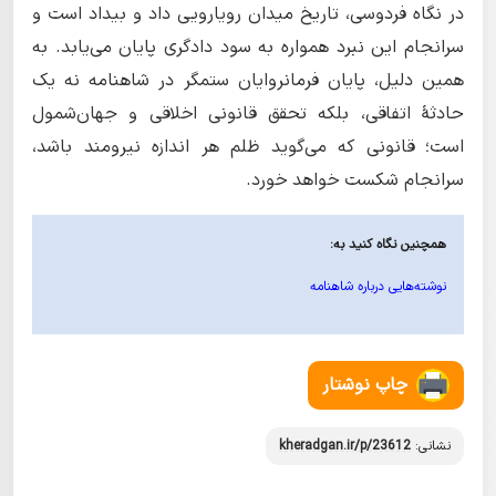
در نگاه فردوسی، تاریخ میدان رویارویی داد و بیداد است و
سرانجام این نبرد همواره به سود دادگری پایان می‌یابد. به
همین دلیل، پایان فرمانروایان ستمگر در شاهنامه نه یک
حادثهٔ اتفاقی، بلکه تحقق قانونی اخلاقی و جهان‌شمول
است؛ قانونی که می‌گوید ظلم هر اندازه نیرومند باشد،
سرانجام شکست خواهد خورد.
همچنین نگاه کنید به:
نوشته‌هایی درباره شاهنامه
چاپ نوشتار
نشانی:
kheradgan.ir/p/23612