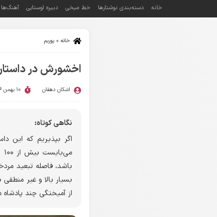
خانه
دسته‌بندی نوشتارها
خط میخی
دبیره اوستایی
آهنگ‌ها
خانه
»
پوریم
اخشورش در داستان
اشکان دهقان
10 بهمن 1404
نگاهی کوتاه:
اگر بپذیریم که این داس
می
بسیار بالا و غیر منطقی 
از آمیختگی چند پادشاه دا