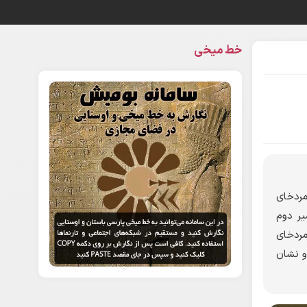
خط میخی
مردخای
دشیر دوم
سال مردخای
و نشان