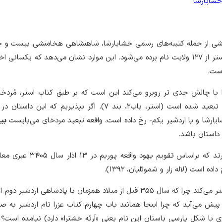
خشایارشا
شی از جمله کتیبه‌های رسمی خشایارشا، شاهنشاهی هخامنشی بیست و چن
داشته است و در داستان استر از ١۲٧ ولایت نام برده می‌شود. این موارد نشان می‌دهد که یکس
است.
را با چالش جدی تر روبرو می‌کند این است که بر طبق کتاب استر، مُرد
«نبُوکَد نَصر» پادشاه بابل، تبعید شده است (استر، باب۲، بند ۷). اگر بپذیریم که ا
ارشا و یا اردشیر یکم- رخ داده است، واقعه تبعید مردخای می‌بایست
 داستان باشد.
این موضوع ابهامات را بیشتر می‌کند چرا که سال ۳۵۵ قبل از میلاد همزمان با پادشاهی اردش
یش می‌آید که چرا اینجا همانند باب چهارم کتاب عزرا نام اردشیر به صورت
با شکل پارسی باستان این نام یعنی «اَرتَه خشثرا» دارد) نیامده است؟