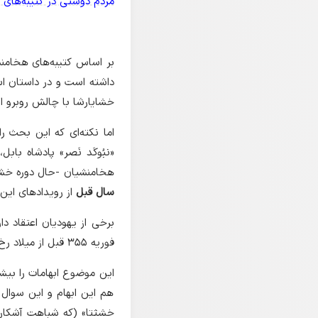
مردم دوستی در کتیبه‌های 
بر اساس کتیبه‌های هخامن
خشایارشا با چالش روبرو 
اما نکته‌ای که این بحث 
هخامنشیان -حال دوره خشای
سال قبل
از رویدادهای این
فوریه ۳۵۵ قبل از میلاد رخ داده است (لاله زار و شموئلیان، ١۳۹۲).
هم این ابهام و این سوال پ
خشثتا» (که شباهت آشکاری 