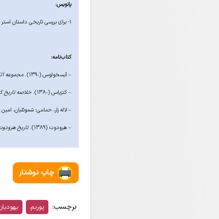
پانویس:
۱- برای بررسی تاریخی داستان استر نگاه کنید به:
کتاب‌نامه:
– آیسخولوس (١٣۹٠).
مجموعه آثا
– کتزیاس (١٣٨٠).
خلاصه تاریخ ک
– لاله زار، حمامی؛ شموئلیان، امین (تابستا
– هرودوت (١٣٨٩).
تاریخ هرودوت
چاپ نوشتار
برچسب:
پوریم
یهودیان