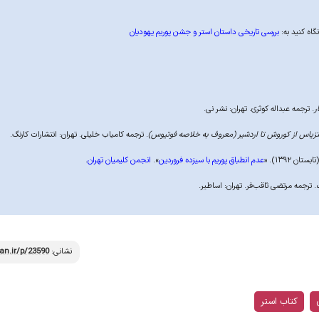
بررسی تاریخی داستان استر و جشن پوریم یهودیان
ر
. ترجمه عبداله کوثری. تهران: نشر نی.
تزیاس از کوروش تا اردشیر (معروف به خلاصه فوتیوس)
. ترجمه کامیاب خلیلی. تهران: انتشارات کارنگ.
ن ١۳۹۲). «
عدم انطباق پوریم با سیزده فروردین
».
انجمن کلیمیان تهران
.
. ترجمه مرتضی ثاقب‌فر. تهران: اساطیر.
نشانی:
an.ir/p/23590
کتاب استر