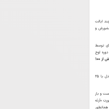
د ایالت
انی اخشورش و
خای توسط
ین داستان در دوره اوج
بیش از ۱۰۰
برخی از یهودیان اعتقاد دارند که براساس تقویم یهود واقعه پوریم در ١۳ اذار سال ۳۴۰۵ عبری معادل با ۲۵
یر دوم است و باز
 «اَرتَه
 همانطور