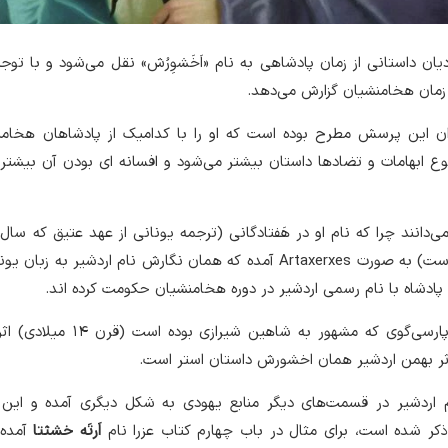
دیان داستانی از زمان پادشاهی به نام «اَخَشوِرُش» نقل می‌شود و با توج
 زمان هخامنشیان گزارش می‌دهد.
ن این پرسش مطرح بوده است که او را با کدامیک از پادشاهان هخامنش
ع ابهامات و تضادها داستان بیشتر می‌شود و افسانه ای بودن آن بیشت
‌دانند چرا که نام او در هَفتادگانی (ترجمه یونانی از عهد عتیق که سال‌ه
هخامنشیان صورت گرفته است) به صورت Artaxerxes آمده که همان نگارش نام اردشیر به 
پادشاه با نام رسمی اردشیر در دوره هخامنشیان حکومت کرده اند.
‌گوی که مشهور به شاهین شیرازی بوده است (قرن ۱۴ میلادی) اثری با نام
اثر بهمن اردشیر همان اخشورش داستان استر است.
 اردشیر در قسمت‌های دیگر منابع یهودی به شکل دیگری آمده و این ن
 شده است، برای مثال در باب چهارم کتاب عزرا نام
اَرتَه خشثتا
آمده 