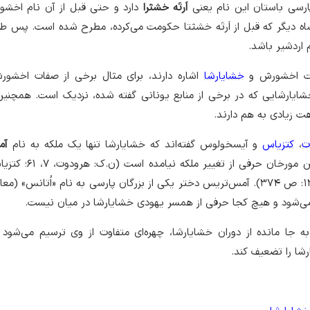
رسی باستان این نام یعنی
اَرتَه خشثرا
دارد و حتی قبل از آن نام اخشو
ه دیگر که قبل از اَرتَه خشثتا حکومت می‌کرده، مطرح شده است. پس طب
 اردشیر باشد.
هت اخشورش و
خشایارشا
اشاره دارند، برای مثال برخی از صفات اخشور
شایارشایی که در برخی از منابع یونانی گفته شده، نزدیک است. همچنین
 زیادی به هم دارند.
ت
،
کتزیاس
و آیسخولوس گفته‌اند که خشایارشا تنها یک ملکه به نام
آم
داشته است و در سخن این مورخان حرفی از 
۲٠، بند ۶؛ آیسخولوس، ١٣۹٠: ص ٣٧۴). آمس‌تریس دختر یکی از بزرگان پارسی به نام «اُتانس»
می‌شود و هیچ کجا حرفی از همسر یهودی خشایارشا در میان نیست.
به جا مانده از دوران خشایارشا، چهره‌ای متفاوت از وی ترسیم می‌شود
شا را تضعیف کند.