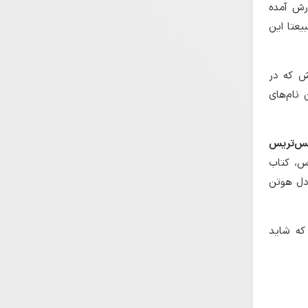
رش آمده
یعتا این
ش که در
 نام‌های
س‌تریس
تغییر ملکه نیامده است (ن.ک: هرودوت، ٧، ۶١؛ کتزیاس، کتاب
 (معادل هوتن
 که شاید