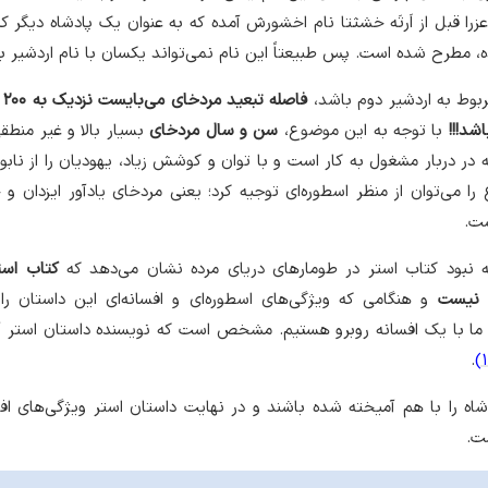
را قبل از اَرتَه خشثتا نام اخشورش آمده که به عنوان یک پادشاه دیگر ک
ه، مطرح شده است. پس طبیعتاً این نام نمی‌تواند یکسان با نام اردشیر با
مربوط به اردشیر دوم باشد،
فاص
شد!!!
با توجه به این موضوع،
سن و سال مردخای
بسیار بالا و غیر منطق
 دربار مشغول به کار است و با توان و کوشش زیاد، یهودیان را از ناب
ا می‌توان از منظر اسطوره‌ای توجیه کرد؛ یعنی مردخای یادآور ایزدان و 
ت.
ته نبود کتاب استر در طومارهای دریای مرده نشان می‌دهد که
کتاب است
ا نیست
و هنگامی که ویژگی‌های اسطوره‌ای و افسانه‌ای این داستان را
ه ما با یک افسانه روبرو هستیم. مشخص است که نویسنده داستان استر آ
.
 را با هم آمیخته شده باشند و در نهایت داستان استر ویژگی‌های افس
ست.