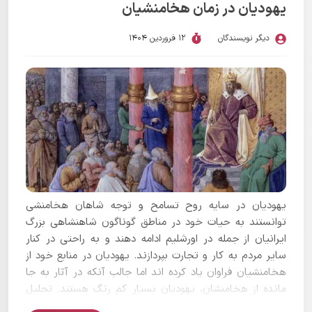
یهودیان در زمان هخامنشیان
دیگر نویسندگان
12 فروردین 1404
یهودیان در سایه روح تسامح و توجه شاهان هخامنشی
توانستند به حیات خود در مناطق گوناگون شاهنشاهی بزرگ
ایرانیان از جمله در اورشلیم ادامه دهند و به راحتی در کنار
سایر مردم به کار و تجارت بپردازند. یهودیان در منابع خود از
هخامنشیان فراوان یاد کرده اند اما جالب آنکه در آثار به جا
مانده از هخامنشان، یهودیان بسیار کم رنگ هستند. تحلیل
کسانی که جایگاه والایی برای یهودیان در زمان خشایارشا قائل