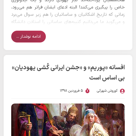
هخامنشیان پرداخته‌اند تبار یهودی دارند و یک ایدولوژی
خاص را پیگیری می‌کنند! البته ادعای ایشان فراتر هم می‌رود،
زمانی که تاریخ اشکانیان و ساسانیان را هم زیر سوال می‌برد
و می‌گوید ما می‌دانیم کتیبه‌های ساسانی را استادن دانشگاه
شیکاگو در 65 سال پیش تراشیده‌اند!!
ادامه نوشتار ...
افسانه «پوریم» و «جشن ایرانی کُشی یهودیان»
بی اساس است
کوروش شهرکی
5 فروردین 1398