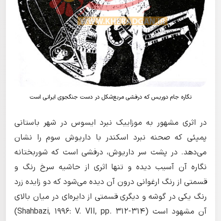
نگاره جام دوریس که درفشی مربع‌شکل در دست جنگجوی ایرانی است
در اثری مشهور به موزاییک نبرد ایسوس در شهر باستانی
پمپئی که صحنه نبرد اسکندر با داریوش سوم را نشان
می‌دهد. در پشت سر داریوش، درفشی است که شوربختانه
نگاره آن آسیب دیده و تنها اثری از حاشیه سرخ رنگ و
قسمتی از رنگ ارغوانی درون آن دیده می‌شود که دو زایده زرد
رنگ یکی در گوشه و دیگری قسمتی از دایره‌ای در میان بالای
آن مشهود است (Shahbazi, 1996: V. VII, pp. 312-314)