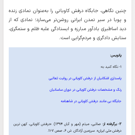
چنین نگاهی، جایگاه درفش کاویانی را به‌عنوان نمادی زنده
و پویا در سیر تمدن ایرانی روشن‌تر می‌سازد؛ نمادی که از
دید اساطیری یادآور مبارزه و ایستادگی علیه ظلم و ستمگری،
ستایش دادگری و مردم‌گرایی است.
پانویس:
۱- نگاه کنید به:
پاسداری اشکانیان از درفش کاویانی در روایت ثعالبی
رنگ و مشخصات درفش کاویانی در دوران ساسانیان
جایگاه بی مانند درفش کاویانی در شاهنامه
۲- برگرفته از:
صائبی، میثم (مهر و آبان ١۳۹۴). «درفش کاویانی، کهن ترین
درفش ملی ایران». سرزمین آزادگان. ش ۶، صص ۷-١١.