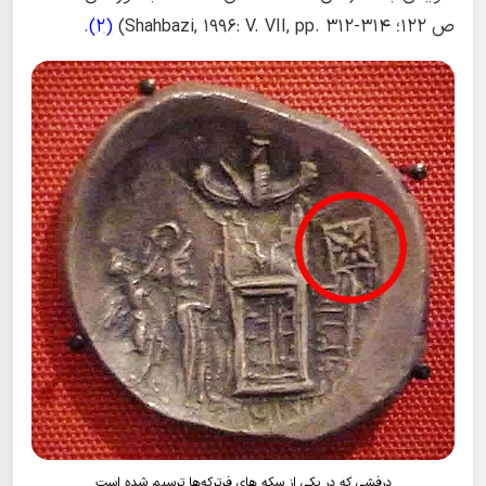
ص 122؛ Shahbazi, 1996: V. VII, pp. 312-314)
(2)
.
درفشی که در یکی از سکه های فرترکه‌ها ترسیم شده است