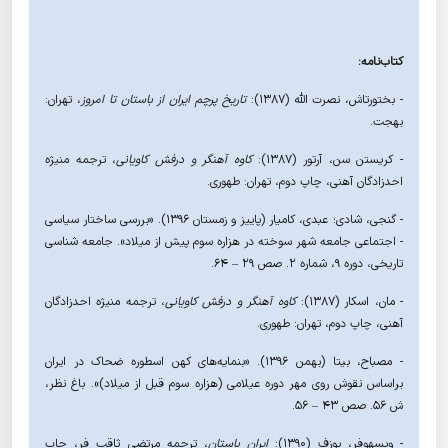
کتاب‌نامه:
- بختورتاش، نصرت الله (1387):
تاریخ پرچم ایران از باستان تا امروز
، تهران:
بهجت.
- کریستن سن، آرتور (1387):
کاوه آهنگر و درفش کاویانی
، ترجمه منیژه
احدزادگان آهنی، چاپ دوم، تهران: طهوری.
- گنجی، شادی؛ عبدی، کامیار (پاییز و زمستان ۱۳۹۶). «بررسی ساختار سیاسی
- اجتماعی جامعه شهر سوخته در هزاره سوم پیش از میلاد». جامعه شناسی
تاریخی، دوره ۹، شماره ۲. صص ۲۹ – ۶۴.
- مان، اسکار (1387):
کاوه آهنگر و درفش کاویانی
، ترجمه منیژه احدزادگان
آهنی، چاپ دوم، تهران: طهوری.
- مصباح، بیتا (بهمن ۱۳۹۶). «بنمایه‌های کهن اسطوره ضحاک در ایران
براساس نقوش روی مهر دوره عیلامی (هزاره سوم قبل از میلاد)». باغ نظر،
ش ۵۶. صص ۴۳ – ۵۶.
- ویسهوفر، یوزف (1390):
ایران باستان
، ترجمه مرتضی ثاقب فر، چاپ