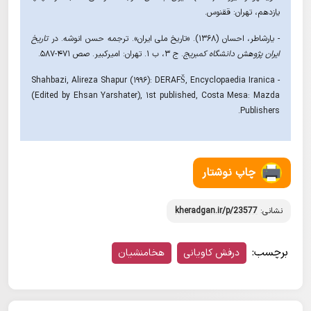
یازدهم، تهران: ققنوس.
- یارشاطر، احسان (۱۳۶۸). «تاریخ ملی ایران». ترجمه حسن انوشه. در
تاریخ
ایران پژوهش دانشگاه کمبریج
. ج ۳، ب ۱. تهران: امیرکبیر. صص ۴۷۱-۵۸۷.
- Shahbazi, Alireza Shapur (1996): DERAFŠ, Encyclopaedia Iranica
(Edited by Ehsan Yarshater), 1st published, Costa Mesa: Mazda
Publishers.
چاپ نوشتار
نشانی:
kheradgan.ir/p/23577
برچسب:
درفش کاویانی
هخامنشیان