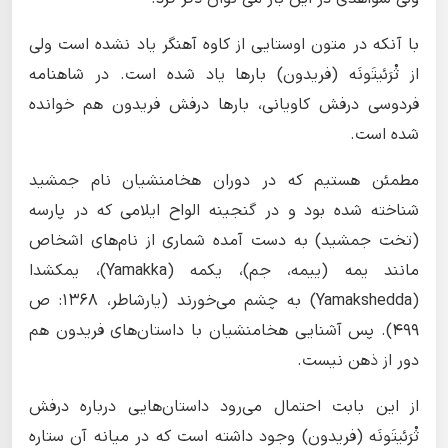
با آنکه در متون اوستایی از کاوه آهنگر یاد نشده است ولی
از ثْرَئیتَونَه (فریدون) بارها یاد شده است. در شاهنامه
فردوسی درفش کاویانی، بارها درفش فریدون هم خوانده
شده است.
مطمئن هستیم که در دوران هخامنشیان نام جمشید
شناخته شده بود و در گنجینه الواح ایلامی که در پارسه
(تخت جمشید) به دست آمده شماری از نام‌های اشخاص
مانند یمه (ییمه، جم)، یکمه (Yamakka)، یمکشدا
(Yamakshedda) به چشم می‌خورند (یارشاطر، ۱۳۶۸: ص
۴۹۹). پس آشنایی هخامنشیان با داستان‌های فریدون هم
دور از ذهن نیست.
از این بابت احتمال می‌رود داستان‌هایی درباره درفش
ثْرَئیتَونَه (فریدون) وجود داشته است که در میانه آن ستاره