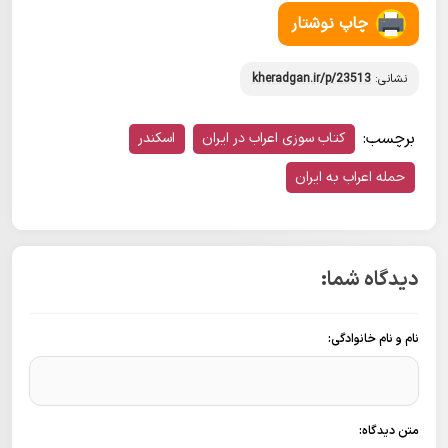
چاپ نوشتار
نشانی:
kheradgan.ir/p/23513
برچسب:
کتاب سوزی اعراب در ایران
اسکندر
حمله اعراب به ایران
دیدگاه شما:
نام و نام خانوادگی:
متن دیدگاه: