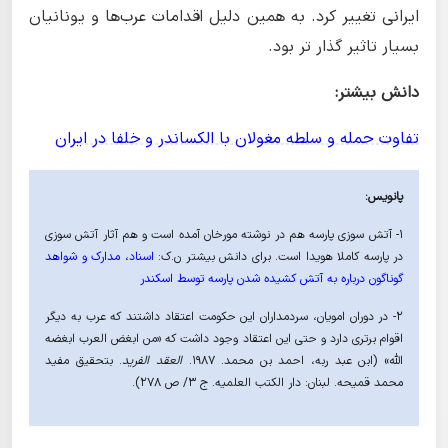
ایرانی تغییر کرد. به همین دلیل اقدامات عرب‌ها و یونانیان
بسیار تاثیر گذار تر بود.
دانش بیشتر:
تفاوت حمله و سلطه مغولان با الکساندر و خلفا در ایران
پانویس:
۱- آتش سوزی پارسه هم در نوشته مورخان آمده است و هم آثار آتش سوزی
در پارسه کاملا هویدا است. برای دانش بیشتر ن.ک:
اسناد، مدارک و شواهد
گوناگون درباره به آتش کشیده شدن پارسه توسط اسکندر
۲- در دوران امویان، سردمداران این حکومت اعتقاد داشتند که عرب به دیگر
اقوام برتری دارد و حتی این اعتقاد وجود داشت که «من ابغض العرب ابغضه
الله» (ابن عبد ربه، احمد بن محمد. ۱۹۸۷.
العقد الفرید
. بتحقیق مفید
محمد قمیحه. لبنان: دار الکتب العلمیه. ج ۳/ ص ۲۷۸).