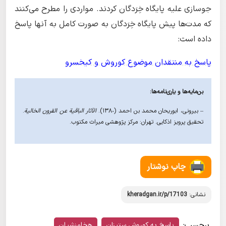
جوسازی علیه پایگاه خِرَدگان کردند. مواردی را مطرح می‌کنند
که مدت‌ها پیش پایگاه خِرَدگان به صورت کامل به آنها پاسخ
داده است:
پاسخ به منتقدان موضوع کوروش و کیخسرو
بن‌مایه‌ها و یاری‌نامه‌ها:
– بیرونی، ابوریحان محمد بن احمد (١٣٨٠).
الآثار الباقیة عن القرون الخالیة
.
تحقیق پرویز اذکایی. تهران: مرکز پژوهشی میراث مکتوب.
چاپ نوشتار
نشانی:
kheradgan.ir/p/17103
برچسب:
پاسخ به کوروش ستیزان
هخامنشیان