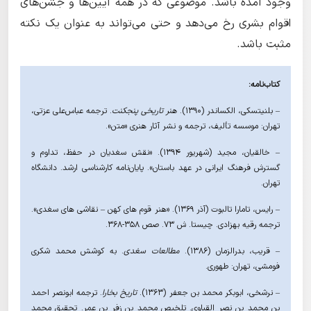
وجود آمده باشد. موضوعی که در همه آیین‌ها و جشن‌های
اقوام بشری رخ می‌دهد و حتی می‌تواند به عنوان یک نکته
مثبت باشد.
کتاب‌نامه:
– بلنیتسکی، الکساندر (۱۳۹۰).
هنر تاریخی پنجکنت
. ترجمه عباس‌علی عزتی،
تهران: موسسه تألیف، ترجمه و نشر آثار هنری «متن».
– خالقیان، مجید (شهریور ١۳۹۴). «نقش سغدیان در حفظ، تداوم و
گسترش فرهنگ ایرانی در عهد باستان». پایان‌نامه کارشناسی ارشد. دانشگاه
تهران.
– رایس، تامارا تالبوت (آذر ۱۳۶۹). «هنر قوم های کهن – نقاشی های سغدی».
ترجمه رقیه بهزادی. چیستا. ش ۷۳. صص ۳۵۸-۳۶۸.
– قریب، بدرالزمان (۱۳۸۶).
مطالعات سغدی
. به کوشش محمد شکری
فومشی، تهران: طهوری.
– نرشخى، ابوبکر محمد بن جعفر (١۳۶۳).
تاریخ بخارا
. ترجمه ابونصر احمد
بن محمد بن نصر القباوى. تلخیص محمد بن زفر بن عمر. تحقیق محمد