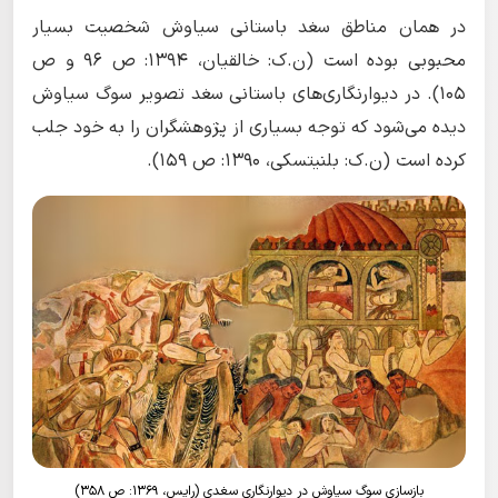
در همان مناطق سغد باستانی سیاوش شخصیت بسیار
محبوبی بوده است (ن.ک: خالقیان، ١۳۹۴: ص ۹۶ و ص
١۰۵). در دیوارنگاری‌های باستانی سغد تصویر سوگ سیاوش
دیده می‌شود که توجه بسیاری از پژوهشگران را به خود جلب
کرده است (ن.ک: بلنیتسکی، ۱۳۹۰: ص ۱۵۹).
بازسازی سوگ سیاوش در دیوارنگاری سغدی (رایس، ۱۳۶۹: ص ۳۵۸)