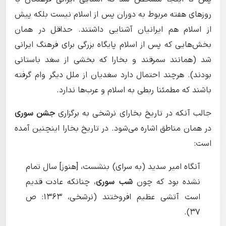
روزهای هفته مربوط به دوران پس از اسلام نیست بلکه پیش
از اسلام هم ایرانیان آشنایی داشتند. حداقل در همان
بخش‌هایی که پس از اسلام پایگاه بزرگی برای فرهنگ ایرانی
شد (همانند سمرقند و بخارا که بخشی از سغد باستانی
بودند). هرچند احتمال دارد سغدیان از ملل دیگر وام گرفته
باشند که مطمئنا ربطی به اسلام و عرب‌ها ندارد.
جالب آنکه در تاریخ بخارای نرشخى به برگزاری
جشن سوری
در همان مناطق اشاره می‌شود. در تاریخ بخارا اینچنین آمده
است:
آنگاه امیر سدید (به سراى) بنشست، [هنوز] سال تمام
نشده بود که چون
شب سورى
، چنانکه عادت قدیم
است آتشى عظیم افروختند (نرشخى، ١۳۶۳: ص
۳۷).