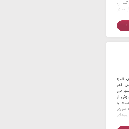
آشنایی
 اسلام
.
ر ...
 اشاره
ن گذر
سور می
اوش از
بیات و
ه سوری
 روزهای
یش از
 همان