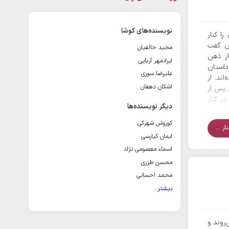
نویسنده‌های کوشا
ا کنار
ن گفت
مجید خالقیان
ز ذهن
ایرانمهر آریایی
داستان
علیرضا سوری
ند. از
اشکان دهقان
 پس از
ر کنار
دیگر نویسنده‌ها
ط جشن
کوروش شهرکی
ر ...
ایمان کیارسی
اسماء معصومی نژاد
محسن طزری
محمد احسانی
بیشتر...
‌روند و