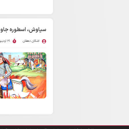
سیاوش، اسطوره جاوی
اشکان دهقان
21 اردیبهشت 1394