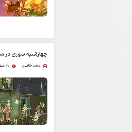
چهارشنبه سوری در من
مجید خالقیان
27 اسفند 1397