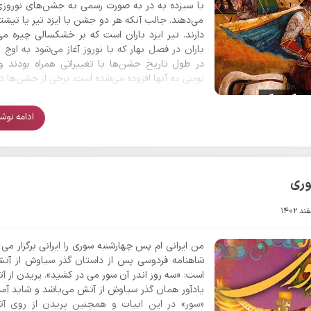
با سیزده به در به صورت رسمی به جشن‌های نوروزی
می‌دهند. جالب آنکه هر دو جشن با ایزد تیر یا تیشتر 
دارند. تیر ایزد باران است که بر خشکسالی چیره می
باران در فصل بهار که با نوروز آغاز می‌شود به اوج م
در طول تاریخ جشن‌ها با تغییراتی همراه بودند و
نوینی به آنها افزوده می‌شده است. برخی از جشن‌ها در
قدیم اهمیت فراوانی داشتند و از یادها رفته‌اند و بر
از اهمیت کم‌تری برخوردار بودند اما به مرور 
ادامه نوشتا
یافته‌اند.
وری
من ایرانی ام پس چهارشنبه سوری را ایرانی برگزار می 
شاهنامه فردوسی پس از داستان گذر سیاوش از آت
است: «سه روز اندر آن سور می در کشید». پریدن از 
یادآور همان گذر سیاوش از آتش می‌باشد و شاید آمد
«سور» در این ابیات و همچنین پریدن از روی آ