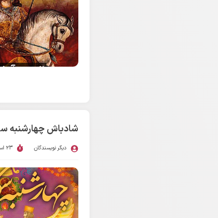
شادباش چهارشنبه س
دیگر نویسندگان
23 اسفند 1402