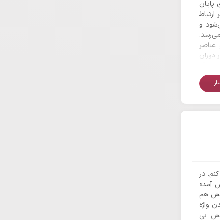
 پایان
ارتباط
‌شود و
ی‌رسد.
 عناصر
 دوران
خی دیگر
اهمیت
ر ...
کنم. در
ش آمده
آتش هم
ن واژه
تش بی