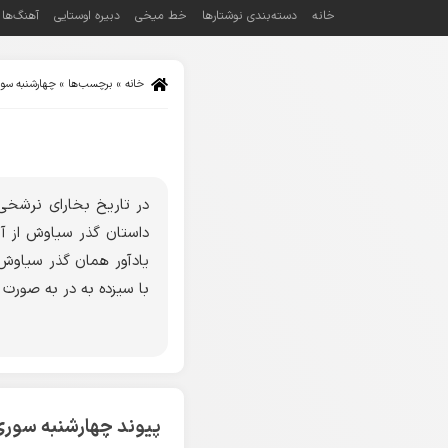
خانه
دسته‌بندی نوشتارها
خط میخی
دبیره اوستایی
آهنگ‌ها
خانه
»
برچسب‌ها
»
چهارشنبه سو
در تاریخ بخارای نرشخى
داستان گذر سیاوش از آ
یادآور همان گذر سیاوش ا
با سیزده به در به صورت
پیوند چهارشنبه سوری