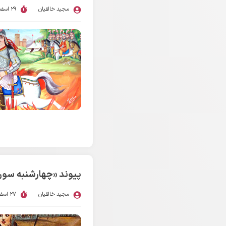
مجید خالقیان
29 اسفند 1403
پیوند «چهارشنبه سوری»
مجید خالقیان
27 اسفند 1403