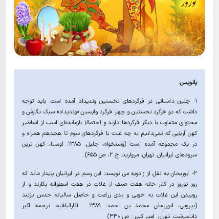
پانویس:
۱- چنین داستانی در فرگردهای نخستین وندیداد آمده است. باید توجه
داشت که دو فرگرد نخستین و چهار فرگرد واپسین «وندیداد» سبک نگارش و
محتوای متفاوت با دیگر فرگردها دارند و احتمالا بازمانده‌ای است از اساطیر
کهن آریایی که نمی‌دانیم به چه علت با فرگردهای سوم تا هجدهم همراه و
در یک مجموعه آمده است (وستخواه، جلیل. ۱۳۸۵. اوستا، کهن ترین
سرودهای ایرانیان. تهران: مروارید. ج ۲، ص ۶۵۵).
۲- ابوریحان به نقل از زادویه می نویسد: این رسم در ایرانیان پایدار ماند که
روز نوروز در کنار خانه هفت صنف از غلات در هفت اسطوانه بکارند و از
روییدن این غلات به خوبی و بدی زراعت و حاصل سالیانه حدس بزنند
(بیرونی، ابوریحان محمد بن احمد. ١۳۸۹. آثارالباقیه. ترجمه اکبر
داناسرشت. تهران: امیر کبیر.: ص ۳۳۰)