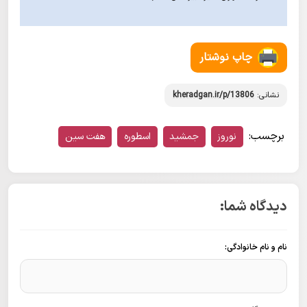
چاپ نوشتار
نشانی:
kheradgan.ir/p/13806
برچسب:
نوروز
جمشید
اسطوره
هفت سین
دیدگاه شما:
نام و نام خانوادگی: