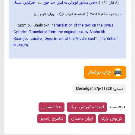
– (۸ آبان ۱۳۹۲). «
اصل منشور کوروش به ایران آمد چون …
».
خبرگزاری ایسنا
.
– رزمجو، شاهرخ (١۳۸۹).
استوانه کورش بزرگ
. تهران: فرزان روز.
– Razmjou, Shahrokh. “
Translation of the text on the Cyrus
Cylinder- Translated from the original text by Shahrokh
Razmjou, curator, Department of the Middle East
“.
The British
Museum
.
چاپ نوشتار
نشانی:
kheradgan.ir/p/11328
برچسب:
استوانه کوروش بزرگ
هخامنشیان
کوروش بزرگ
ایران باستان
شاهرخ رزمجو