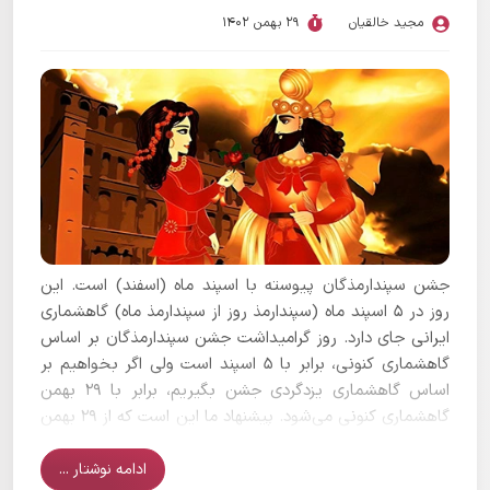
مجید خالقیان
29 بهمن 1402
جشن سپندارمذگان پیوسته با اسپند ماه (اسفند) است. این
روز در ۵ اسپند ماه (سپندارمذ روز از سپندارمذ ماه) گاهشماری
ایرانی جای دارد. روز گرامیداشت جشن سپندارمذگان بر اساس
گاهشماری کنونی، برابر با ۵ اسپند است ولی اگر بخواهیم بر
اساس گاهشماری یزدگردی جشن بگیریم، برابر با ۲۹ بهمن
گاهشماری کنونی می‌شود. پیشنهاد ما این است که از ۲۹ بهمن
تا ۵ اسپند به بهانه سپندارمذگان شاد باشیم. همانند نوروز که
چند روز شاد هستیم. می‌توان هفته دلداگان ایرانی را از ۲۹
ادامه نوشتار ...