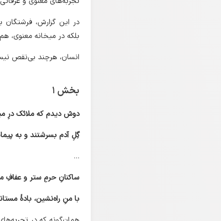
تجربه‌های معنوی و عرفانی ا
در این گزارش، فرشتگان بر
بلکه در میخانه معنوی، هم
انسان، هرچند بی‌نقص نیست،
بخش ۱
دوش دیدم که ملائک درِ می
گِلِ آدم بسرشتند و به پیما
...
ساکنانِ حرمِ ستر و عفافِ 
با منِ راه‌نشین، بادهٔ مستان
همان‌گونه که در تجربه‌های