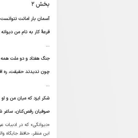
بخش ۲
آسمان بار امانت نتوانست
قرعهٔ کار به نام من دیوانه 
...
جنگ هفتاد و دو ملت همه ر
چون ندیدند حقیقت، ره اف
...
شکر ایزد که میان من و او 
صوفیان رقص‌کنان، ساغر شک
«دیوانگی» که در ادبیات ع
این منظر، حافظ جایگاه والا