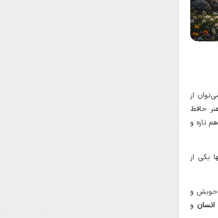
‌توان از
هنر حافظ
م تازه و
ا یکی از
ن خویش و
 انسان
و