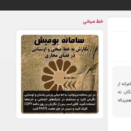
خط میخی
انه از
گان نه
‌پیاله