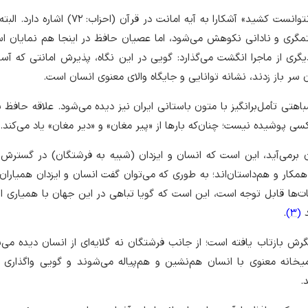
بخش «آسمان بار امانت نتوانست کشید» آشکارا به آیه امانت در قرآن (اح
مگری و نادانی نکوهش می‌شود، اما عصیان حافظ در اینجا هم نمایان اس
دیگری از ماجرا انگشت می‌گذارد: گویی در این نگاه، پذیرش امانتی که آسم
ن سر باز زدند، نشانه توانایی و جایگاه والای معنوی انسان است.
شباهتی تأمل‌برانگیز با متون باستانی ایران نیز دیده می‌شود. علاقه حافظ 
کسی پوشیده نیست؛ چنان‌که بارها از «پیر مغان» و «دیر مغان» یاد می‌کند.
ن برمی‌آید، این است که انسان و ایزدان (شبیه به فرشتگان) در گسترش
همکار و هم‌داستان‌اند؛ به طوری که می‌توان گفت انسان و ایزدان همیاران ا
ات‌ها قابل توجه است، این است که گویا تباهی در این جهان با همیاری ا
د
(3)
.
ش بازتاب یافته است؛ از جانب فرشتگان نه گلایه‌ای از انسان دیده می‌
میخانه معنوی با انسان هم‌نشین و هم‌پیاله می‌شوند و گویی واگذاری 
.