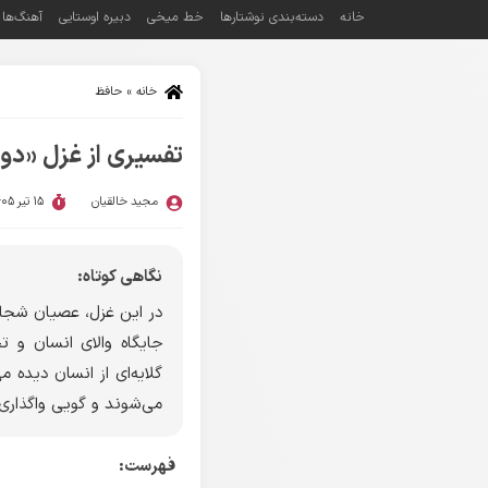
خانه
دسته‌بندی نوشتارها
خط میخی
دبیره اوستایی
آهنگ‌ها
خانه
»
حافظ
تفسیری از غزل «دو
مجید خالقیان
15 تیر 1405
نگاهی کوتاه:
در این غزل، عصیان شجاعا
جایگاه والای انسان و 
گلایه‌ای از انسان دیده 
می‌شوند و گویی واگذاری 
فهرست: