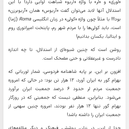
«لوری» و «لر» با واژه «آریو» شباهت آوایی دارد! با این
استدلال آنها لابد می‌توان گفت «آریوس» همان «آریوبرزن»
بود!!! یا مثلاً چون واژه «کولی» در زبان انگلیسی
Roma
(رُما)
است، باید کولی‌ها را با مردم شهر رم، پایتخت امپراتوری روم
و ایتالیا، یکسان بدانیم!
روشن است که چنین شیوه‌ای از استدلال، تا چه اندازه
نادرست و غیرعقلانی و حتی مضحک است.
افزون بر این، بر پایه شاهنامه فردوسی، شمار لوریانی که
بهرام گور به ایران آورد، ۱۲ هزار تن بود؛ در حالی که امروزه
جمعیت مردم لر حدود ۶ درصد جمعیت ایران برآورد
می‌شود. بنابراین، منطقی نیست که جمعیتی که در روزگار
بهرام گور تنها ۱۲ هزار نفر بودند، امروزه چنین سهمی از
جمعیت ایران را داشته باشد!
جدا از این، در زبان، پوشش، فرهنگ و دیگر مؤلفه‌های