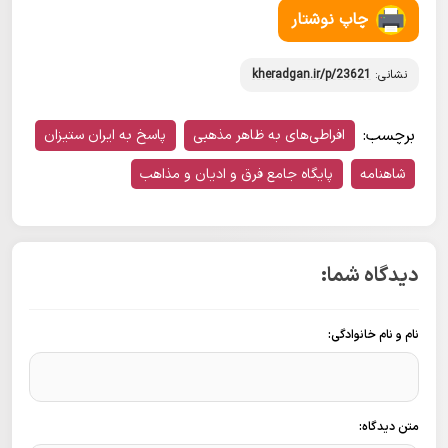
چاپ نوشتار
نشانی:
kheradgan.ir/p/23621
برچسب:
افراطی‌های به ظاهر مذهبی
پاسخ به ایران ستیزان
شاهنامه
پایگاه جامع فرق و ادیان و مذاهب
دیدگاه شما:
نام و نام خانوادگی:
متن دیدگاه: