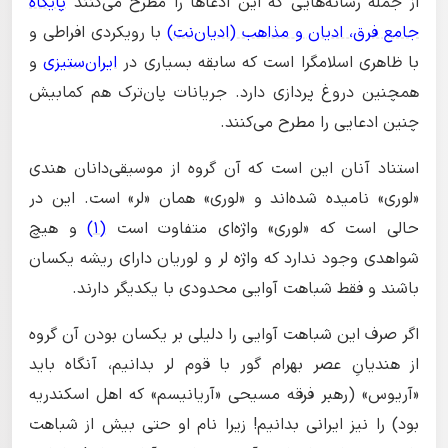
از جمله رسانه‌هایی که این ادعاها را مطرح می‌کنند
پایگاه
جامع فرق، ادیان و مذاهب (ادیان‌نت)
با رویکردی افراطی و
با ظاهری اسلامگرا است که سابقه بسیاری در
ایران‌ستیزی
و
همچنین دروغ پردازی دارد. جریانات پان‌ترک هم کمابیش
چنین ادعایی را مطرح می‌کنند.
استناد آنان این است که آن گروه از موسیقی‌دانان هندی
«لوری» نامیده شده‌اند و «لوری» همان «لر» است. این در
حالی است که «لوری» واژه‌ای متفاوت است
(1)
و هیچ
شواهدی وجود ندارد که واژه لر و لوریان دارای ریشه یکسان
باشند و فقط شباهت آوایی محدودی با یکدیگر دارند.
اگر صرف این شباهت آوایی را دلیلی بر یکسان بودن آن گروه
از هندیانِ عصر بهرام گور با قوم لر بدانیم، آنگاه باید
«آریوس» (رهبر فرقه مسیحی «آریانیسم» که اهل اسکندریه
بود) را نیز ایرانی بدانیم! زیرا نام او حتی بیش از شباهت