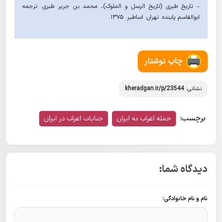
– تاریخ طبری (تاریخ الرسل و الملوک)، محمد بن جریر طبری. ترجمه
ابوالقاسم پاینده. تهران: اساطیر. ١٣٧۵.
چاپ نوشتار
نشانی:
kheradgan.ir/p/23544
برچسب:
حمله اعراب به ایران
جنایات اعراب در ایران
دیدگاه شما:
نام و نام خانوادگی: