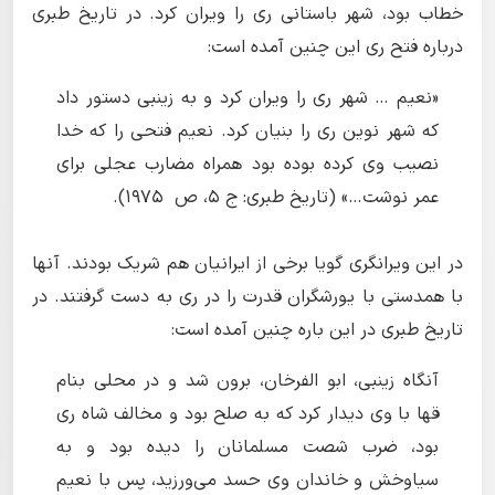
خطاب بود، شهر باستانی ری را ویران کرد. در تاریخ طبری
درباره فتح ری این چنین آمده است:
«نعیم … شهر رى را ویران کرد و به زینبى دستور داد
که شهر نوین رى را بنیان کرد. نعیم فتحى را که خدا
نصیب وى کرده بوده بود همراه مضارب عجلى براى
عمر نوشت…» (تاریخ طبری: ج ۵، ص ۱۹۷۵).
در این ویرانگری گویا برخی از ایرانیان هم شریک بودند. آنها
با همدستی با یورشگران قدرت را در ری به دست گرفتند. در
تاریخ طبری در این باره چنین آمده است:
آنگاه زینبى، ابو الفرخان، برون شد و در محلى بنام
قها با وى دیدار کرد که به صلح بود و مخالف شاه رى
بود، ضرب شصت مسلمانان را دیده بود و به
سیاوخش و خاندان وى حسد مى‌ورزید، پس با نعیم