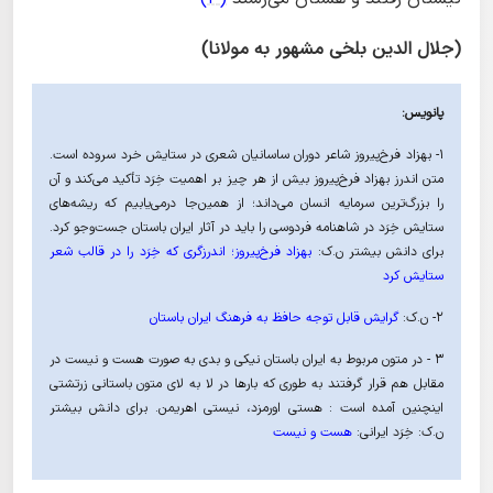
(جلال الدین بلخی مشهور به مولانا)
پانویس:
۱- بهزاد فرخ‌پیروز شاعر دوران ساسانیان شعری در ستایش خرد سروده است.
متن اندرز بهزاد فرخ‌پیروز بیش از هر چیز بر اهمیت خِرَد تأکید می‌کند و آن
را بزرگ‌ترین سرمایه انسان می‌داند؛ از همین‌جا درمی‌یابیم که ریشه‌های
ستایش خِرَد در شاهنامه فردوسی را باید در آثار ایران باستان جست‌وجو کرد.
برای دانش بیشتر ن.ک:
بهزاد فرخ‌پیروز؛ اندرزگری که خِرَد را در قالب شعر
ستایش کرد
۲- ن.ک:
گرایش قابل توجه حافظ به فرهنگ ایران باستان
۳ - در متون مربوط به ایران باستان نیکی و بدی به صورت هست و نیست در
مقابل هم قرار گرفتند به طوری که بارها در لا به لای متون باستانی زرتشتی
اینچنین آمده است : هستی اورمزد، نیستی اهریمن. برای دانش بیشتر
ن.ک: خِرَد ایرانی:
هست و نیست