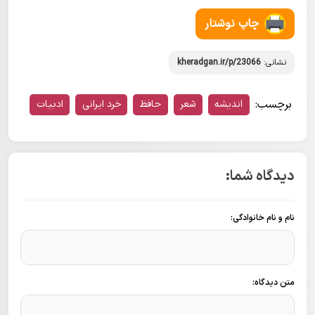
چاپ نوشتار
نشانی:
kheradgan.ir/p/23066
برچسب:
اندیشه
شعر
حافظ
خرد ایرانی
ادبیات
دیدگاه شما:
نام و نام خانوادگی:
متن دیدگاه: